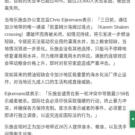
始，目前的失业率已超过40%，超过23,500人失去家园，被迫流
离失所。
当地乐施会办公室总监Chris Eijkemans表示：「三日前，通往
加沙地带的唯一通道「凯雷姆沙洛姆过境点」（Karem Shalom
crossing）遭破坏而再被关闭，如情况持续，将引发进一步燃油
短缺，令居民无法驱动农业用的灌溉水井，加上粮食短缺，当
地情况将进一步恶化。乐施会没有其他选择，只能马不停蹄地
修复灌溉用水井，尽力维持灌溉用水的供应。通胀的连锁效应
会带动粮食价格上升，即时对贫穷家庭造成严重冲击。」
突如其来的燃油短缺会令加沙地区极重要的海水化淡厂停止运
作，对当地近九成人口的生活构成直接威胁。
Eijkemans续表示：「乐施会谴责在新一轮冲突中导致最少58名
示威者被杀。国际社会必须尽快采取强硬的行动，终止暴力冲
突，并确保各方保持克制。是次杀害示威者的事件，必须要立
即进行独立调查，以追究违反国际法的行为。」
S
乐施会现时正为加沙地带近26万人提供食水、粮食，以及洗手
间等衞生设施。