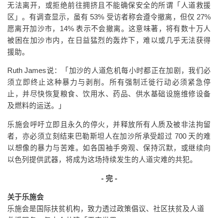
无法离开，或拒绝前往拥挤且不能确保安全的所谓「人道救援
区」。有调查显示，虽有 53% 受访者称会遵令撤离，但仅 27%
愿离开加沙市，14% 表示不会撤离。这意味著，将有数十万人
被困在加沙市内，在日益猛烈的轰炸下，难以或几乎无法获得
援助。
Ruth James说：「加沙的人道危机每小时都正在加剧，我们必
须立即终止这种暴力与剥削。所有强制迁徙行动必须紧急停
止，并尽快恢复粮食、饮用水、药品、供水基础设施维修设备
及燃料的运送。」
乐施会呼吁立即且永久的停火，并释放所有人质及被非法拘留
者，亦必须立刻结束巴勒斯坦人在加沙所承受超过 700 天的难
以想像的暴力与苦难。如各国袖手旁观、保持沉默，或继续向
以色列提供武器，将成为这场持续发生的人道灾难的共犯。
- 完 -
关于乐施会
乐施会是国际扶贫机构，致力透过政策倡议、社区扶贫及人道