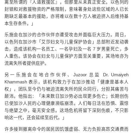
离至所谓的『人道救援区』，但那里从未真正安全。以色列的
封锁和对救援物资的严格限制，意味著身处这些区域的人已长
期缺乏最基本的援助，亦将难以在数十万人被迫挤入后维持基
本生存条件。」
乐施会在加沙的合作伙伴亦遭受攻击并面临巨大压力。周日，
以色列在加沙市「艾莎妇女与儿童保护协会」总部附近发动袭
击，造成该机构一名员工、一名孕妇及一名 7 岁男童死亡，多
人重伤。该协会在妇女与儿童保护方面至关重要，其场地亦为
流离失所者提供庇护。
另一乐施会在地合作伙伴、Juzoor 总监 Dr. Umaiyeh
Khammash 表示，该机构致力于在加沙推动「健康是基本人
权」，团队至今仍与被迫流离失所的民众同行，分担其痛苦与
颠沛。他指出：「未来数日加沙势必出现更多伤亡；长期创伤
已使加沙人民的心理健康濒临崩溃。人们每日活在恐惧、震惊
与绝望之中，毫无安全感。这场危机将留下深刻伤痕，不只影
响这一代，还会延续至后代。」
许多接到撤离命令的居民因饥饿虚弱、无力负担高昂交通费而