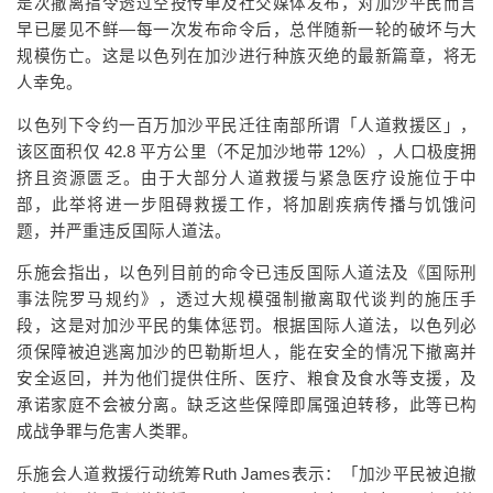
是次撤离指令透过空投传单及社交媒体发布，对加沙平民而言
早已屡见不鲜—每一次发布命令后，总伴随新一轮的破坏与大
规模伤亡。这是以色列在加沙进行种族灭绝的最新篇章，将无
人幸免。
以色列下令约一百万加沙平民迁往南部所谓「人道救援区」，
该区面积仅 42.8 平方公里（不足加沙地带 12%），人口极度拥
挤且资源匮乏。由于大部分人道救援与紧急医疗设施位于中
部，此举将进一步阻碍救援工作，将加剧疾病传播与饥饿问
题，并严重违反国际人道法。
乐施会指出，以色列目前的命令已违反国际人道法及《国际刑
事法院罗马规约》，透过大规模强制撤离取代谈判的施压手
段，这是对加沙平民的集体惩罚。根据国际人道法，以色列必
须保障被迫逃离加沙的巴勒斯坦人，能在安全的情况下撤离并
安全返回，并为他们提供住所、医疗、粮食及食水等支援，及
承诺家庭不会被分离。缺乏这些保障即属强迫转移，此等已构
成战争罪与危害人类罪。
乐施会人道救援行动统筹Ruth James表示：「加沙平民被迫撤