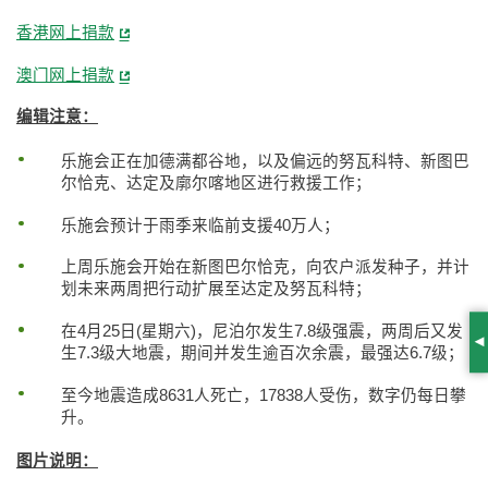
香港网上捐款
澳门网上捐款
编辑注意：
乐施会正在加德满都谷地，以及偏远的努瓦科特、新图巴
尔恰克、达定及廓尔喀地区进行救援工作；
乐施会预计于雨季来临前支援40万人；
上周乐施会开始在新图巴尔恰克，向农户派发种子，并计
划未来两周把行动扩展至达定及努瓦科特；
在4月25日(星期六)，尼泊尔发生7.8级强震，两周后又发
S
生7.3级大地震，期间并发生逾百次余震，最强达6.7级；
至今地震造成8631人死亡，17838人受伤，数字仍每日攀
升。
图片说明：