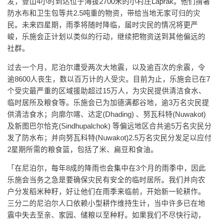
发，登山4小时到达位于海拔2700米的小村庄Laprak。他们揹著
防水布和卫生包等共2.5吨重的物资，带给当地无家可归的灾
民。未来四星期，雨季将随时降临，届时灾民的情况将更严
峻，乐施会正计划以类似的行动，继续把物资送到其他偏远的
社群。
过去一个月，尼泊尔遭受两次大地震，以及逾百次的余震，令
逾8600人丧生，数以百万计的人受灾。目前为止，乐施会已在7
个受灾最严重的区域援助超过15万人，为灾民提供清洁食水、
临时居所及粮食等。乐施会已为加德满都谷地，逾3万名灾民提
供清洁食水；向廓尔喀、达定(Dhading) 、努瓦科特(Nuwakot)
及新图巴尔恰克(Sindhupalchok) 等偏远地区合共逾5万名灾民分
发了防水布；并向努瓦科特(Nuwakot)2.5万名灾民分发足以应付
2星期所需的粮食篮，包括了米、扁豆和食油。
「在尼泊尔，每年8成的降雨也会集中在3个月的雨季中，因此
乐施会当务之急是要确保灾民有安全的临时居所。我们并向农
户分发稻米种籽，好让他们在雨季来临前，开始新一轮耕作。
三分二的尼泊尔人口依赖小型耕作维持生计，当中许多已在地
震中失去至亲、家园、储粮以至种籽。如果我们不尽快行动，