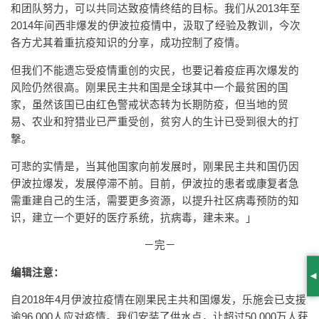
和团队努力，可以共同达致疫情终结的目标。我们从2013年至
2014年间西非爆发的伊波拉疫情中，汲取了经验及教训，今次
各方尤其着重抗疫知识的分享，成功控制了疫情。
但我们不能遗忘受疫情重创的灾民，也要记着疫症再次爆发的
风险仍然很高。刚果民主共和国是全球其中一个最贫困的国
家，虽然该国已由红色警戒状态转为长期防疫，但当地的贸
易、农业和狩猎业已严重受创，贫穷人的生计已受到很大的打
撃。
可悲的实情是，当其他国家向前发展时，刚果民主共和国仍因
伊波拉爆发，发展停滞不前。目前，伊波拉的患者或康复者急
需重建自己的生活，需要更多资源，以提升社区病毒预防的知
识，建立一个更好的医疗系统，抗病毒，建未来。」
－完－
编辑注意：
S
自2018年4月伊波拉疫情在刚果民主共和国爆发，乐施会已支援
逾96,000人应对疫情。我们安装了供水点，让超过50,000万人获