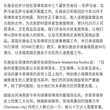
乐施会初步计划在菲律宾其中三个最贫穷省份 -- 东萨马省、北
萨马省及萨马省展开救援工作。乐施会已积极回应今年10月于
菲律宾发生的地震，现时亦正于重灾区，和人道救援联盟及地
方政府合作，为灾民即时提供紧急救援物资，预计约25万人可
获清水、卫生用品及设施。我们亦会向灾民发放现金，让他们
得以弥补失去收入的损失，以及可用来购买食物及其他必需
品。英国乐施会正在菲律宾灾区统筹救援工作，并已承诺拨款
55万英镑（约680万港元）救灾，香港乐施会亦准备拨款逾50万
港元．以支援英国乐施会于灾区的人道救援工作。
乐施会在菲律宾的倡导协调员Marie Madamba-Nuñez说：「目
前的首要目标是让灾民获得清水、卫生保障，以及有瓦遮头。
这场风暴令菲律宾的贫穷人百上加斤，特别是小规模农民和靠
捕鱼维生的人更是首当其冲。他们的农田和渔船受到严重破
坏，除了即时援助，估计他们在未来数月仍然需要支援。」
超级台风海燕是今年内侵袭菲律宾的最强劲台风，亦是菲律宾
史上的第三大台风。根据新闻报导，受海燕重创的独鲁万市
(Tacloban city) 的死亡人数已达一万，数以十万计人需要安置。