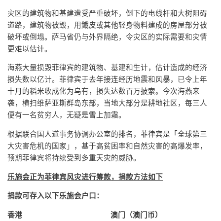
灾区的建筑物和基建遭受严重破坏，倒下的电线杆和大树阻碍
道路，建筑物被毁，用鐡皮或其他轻身物料建成的房屋部分被
破坏或倒塌。萨马省仍与外界隔绝，令灾区的实际需要和灾情
更难以估计。
海燕大量损毁菲律宾的建筑物、基建和生计，估计造成的经济
损失数以亿计。菲律宾于去年接连经历地震和风暴，已令上年
十月的稻米收成化为乌有，损失达数百万披索。今次海燕来
袭，横扫维萨亚斯群岛东部，当地大部分是耕地社区，每三人
便有一名贫穷人，无疑是雪上加霜。
根据联合国人道事务协调办公室的排名，菲律宾是「全球第三
大灾害危机的国家」，基于高贫困率和自然灾害的高爆发率，
预期菲律宾将持续受到多重天灾的威胁。
乐施会正为菲律宾风灾进行筹款，捐款方法如下
捐款可存入以下乐施会户口：
香港
澳门（澳门币）