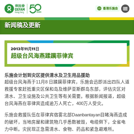
香港乐施会
菜单
开始主要内容
新闻稿及更新
2013年11月11日
超级台风海燕蹂躏菲律宾
乐施会
计划
到灾区提供清水及卫生用品援助
超级台风海燕于11月8 日蹂躏菲律宾，乐施会迅即派出四队人道
救援专家赶抵重灾区保和岛及维萨亚斯群岛东部，评估灾区对
清水、卫生设施及公共卫生等有关需要。根据新闻报道，超级
台风海燕在菲律宾造成逾万人死亡，400万人受灾。
乐施会救援队伍在菲律宾宿雾北部Daanbantayan目睹海燕造成
的破坏，当地房屋和建筑物几乎悉数被毁，电缆倒下，全省电
力中断。灾民现正急需清水、食物、药品和紧急避难所。