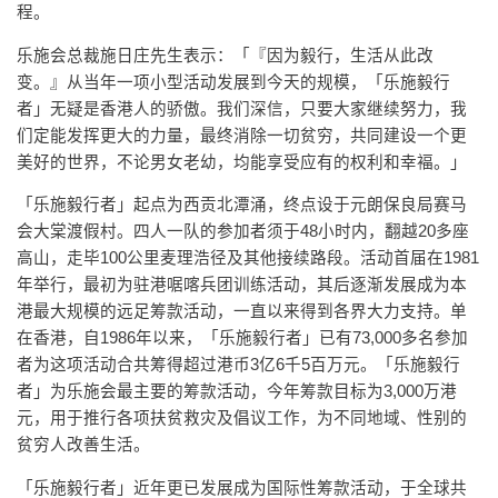
程。
乐施会总裁施日庄先生表示：「『因为毅行，生活从此改
变。』从当年一项小型活动发展到今天的规模，「乐施毅行
者」无疑是香港人的骄傲。我们深信，只要大家继续努力，我
们定能发挥更大的力量，最终消除一切贫穷，共同建设一个更
美好的世界，不论男女老幼，均能享受应有的权利和幸褔。」
「乐施毅行者」起点为西贡北潭涌，终点设于元朗保良局赛马
会大棠渡假村。四人一队的参加者须于48小时内，翻越20多座
高山，走毕100公里麦理浩径及其他接续路段。活动首届在1981
年举行，最初为驻港啹喀兵团训练活动，其后逐渐发展成为本
港最大规模的远足筹款活动，一直以来得到各界大力支持。单
在香港，自1986年以来，「乐施毅行者」已有73,000多名参加
者为这项活动合共筹得超过港币3亿6千5百万元。「乐施毅行
者」为乐施会最主要的筹款活动，今年筹款目标为3,000万港
元，用于推行各项扶贫救灾及倡议工作，为不同地域、性别的
贫穷人改善生活。
「乐施毅行者」近年更已发展成为国际性筹款活动，于全球共