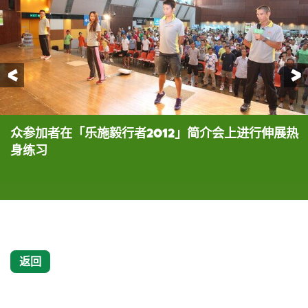
前一页
众参加者在「乐施毅行者2012」简介会上进行伸展热
乐施会筹募经理(活动)黄玉闲在会上讲述「乐施毅行
逾16年毅行经验的资深超级毅行者兼「毅行教室」创
义肢毅行者冯锦雄今年将带领一批义肢运动员组队参
义肢毅行者冯锦雄今年将带领一批义肢运动员组队参
义肢毅行者冯锦雄(右四)今年将带领一批义肢运动员
身练习
者2012」的活动及捐款细节
办人陈国强，与众参加者分享其丰富的行山经验及组
与「乐施毅行者2012」，期望冲破肢体障碍，彰显团
与「乐施毅行者2012」，期望冲破肢体障碍，彰显团
组队参与「乐施毅行者2012」，期望冲破肢体障碍，
织支援队之心得
队合作及坚毅不屈之毅行精神
队合作及坚毅不屈之毅行精神
彰显团队合作及坚毅不屈之毅行精神
返回