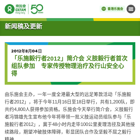
香港乐施会
菜单
开始主要内容
新闻稿及更新
2012年8月04日
「乐施毅行者2012」简介会 义肢毅行者首次
组队参加 专家传授物理治疗及行山安全心
得
由乐施会主办，一年一度全港最大型的远足筹款活动「乐施毅
行者2012」，将于今年11月16日至18日举行，共有1,200队，即
共约4,800人获得参加资格。乐施会今天举行简介会，义肢毅行
者冯锦雄先生宣布他今年将带领一批义肢运动员组队参与「乐
施毅行者2012」，冀于48小时内走毕100公里麦理浩径及其他接
续路段，期望冲破肢体障碍，彰显团队合作及坚毅不屈之毅行
精神。