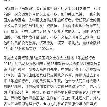
冯锦雄为「乐施毅行者」道富坚毅不屈大奖2011之得主，32年
前的一次交通意外令他失去左小腿，但他并无气馁，一直积极
面对各种困难，去年更决定挑战乐施毅行者，偕任职护士的妻
子及两名义肢矫形师朋友组成队伍，并风雨不改地进行频密的
行山操练。他在活动当天经历了反复无常的天气、遍地泥泞的
山路，不但耐力发挥至极限，小腿与义肢之间亦长出水泡，但
他和队员都没有放弃，沉著应对一项又一项挑战，最终全队以
29小时28分成功完成了100公里。
乐施会筹募经理(活动)黄玉闲女士在会上讲述「乐施毅行者
2012」的活动及捐款细节。逾16年毅行经验的资深超级毅行者
兼「毅行教室」创办人陈国强先生，亦在简介会上与众参加者
分享其丰富的行山经验及组织支援队之心得，并畅谈过去多年
来「乐施毅行者」如何改变其人生观。他十分认同乐施会助人
自助的精神，并鼓励参加者在竭力完成艰辛路程之余，亦尽力
为「乐施毅行者」筹款，帮助全球各地有需要的贫穷人自力更
生。而物理治疗师熊国佳先生则剖析行山伤患处理窍门，并与
各人即场练习物理治疗，全力协助参加者征服今年的百里旅