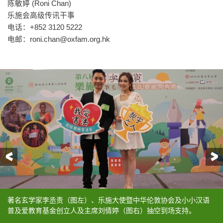
陈敏婷 (Roni Chan)
乐施会高级传讯干事
电话：+852 3120 5222
电邮：
roni.chan@oxfam.org.hk
前一页
著名玄学家李丞责（图左）、乐施大使暨中华伦敦协会及小小汉语
乐施会筹募及传讯总监王灏鸣感谢各界对活动的支持，期望来年书
乐施会筹募及传讯总监王灏鸣（左一）及香港书法专业人员协会主
著名玄学家李丞责、乐施大使暨中华伦敦协会及小小汉语普及爱教
著名玄学家李丞责、乐施大使暨中华伦敦协会及小小汉语普及爱教
乐施会筹募及传讯总监王灏鸣及香港书法专业人员协会主席雷超荣
普及爱教育基金创立人及主席刘倩婷（图右）抽空到场支持。
法比赛可以得到更多人参与，发扬挥笔助人的精神。
席雷超荣（右一）为刘倩婷（左二）及李丞责（右二）送上书法纪
育基金创立人及主席刘倩婷分别为得奖者颁奖，并送上奖杯，以作
育基金创立人及主席刘倩婷分别为得奖者颁奖，并送上奖杯，以作
与一众得奖学生合照。
念品，以作鸣谢。
鼓励。
鼓励。