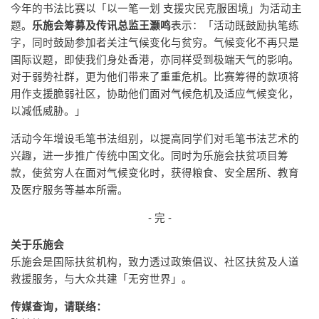
今年的书法比赛以「以一笔一划 支援灾民克服困境」为活动主
题。
乐施会筹募及传讯总监王灏鸣
表示：「活动既鼓励执笔练
字，同时鼓励参加者关注气候变化与贫穷。气候变化不再只是
国际议题，即使我们身处香港，亦同样受到极端天气的影响。
对于弱势社群，更为他们带来了重重危机。比赛筹得的款项将
用作支援脆弱社区，协助他们面对气候危机及适应气候变化，
以减低威胁。」
活动今年增设毛笔书法组别，以提高同学们对毛笔书法艺术的
兴趣，进一步推广传统中国文化。同时为乐施会扶贫项目筹
款，使贫穷人在面对气候变化时，获得粮食、安全居所、教育
及医疗服务等基本所需。
- 完 -
关于乐施会
乐施会是国际扶贫机构，致力透过政策倡议、社区扶贫及人道
救援服务，与大众共建「无穷世界」。
传媒查询，请联络：