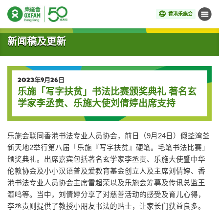
香港乐施会
菜单
开始主要内容
新闻稿及更新
2023年9月26日
乐施「写字扶贫」书法比赛颁奖典礼 著名玄
学家李丞责、乐施大使刘倩婷出席支持
乐施会联同香港书法专业人员协会，前日（9月24日）假荃湾荃
新天地2举行第八届「乐施『写字扶贫』硬笔。毛笔书法比赛」
颁奖典礼。出席嘉宾包括著名玄学家李丞责、乐施大使暨中华
伦敦协会及小小汉语普及爱教育基金创立人及主席刘倩婷、香
港书法专业人员协会主席雷超荣以及乐施会筹募及传讯总监王
灏鸣等。当中，刘倩婷分享了对慈善活动的感受及育儿心得，
李丞责则提供了教授小朋友书法的贴士，让家长们获益良多。