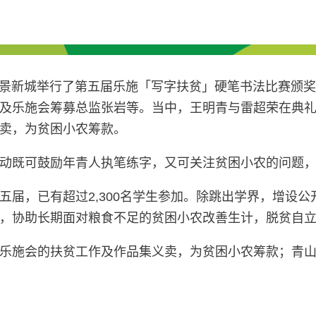
K愉景新城举行了第五届乐施「写字扶贫」硬笔书法比赛
及乐施会筹募总监张岩等。当中，王明青与雷超荣在典
卖，为贫困小农筹款。
动既可鼓励年青人执笔练字，又可关注贫困小农的问题
五届，已有超过2,300名学生参加。除跳出学界，增设
，协助长期面对粮食不足的贫困小农改善生计，脱贫自
乐施会的扶贫工作及作品集义卖，为贫困小农筹款；青