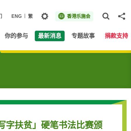
主题
们
ENG
繁
香港乐施会
打开网
分
你的参与
最新消息
专题故事
捐款支持
写字扶贫」硬笔书法比赛颁