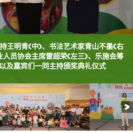
持王明青(中)、书法艺术家青山不墨(右
业人员协会主席雷超荣(左三)、乐施会筹
墨(右)颁发筹款奖予今次热心筹款的同
持王明青(中)颁发筹款奖予今次热心筹
持王明青(右)与香港书法专业人员协会
)以及嘉宾们一同主持颁奖典礼仪式
友合照
岩致欢迎辞
墨分享她与书法艺术的点滴
真情对话