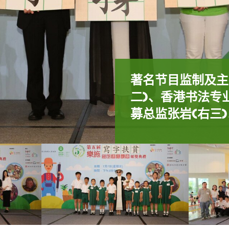
著名节目监制及主
二)、香港书法专
书法艺术家青山不
著名节目监制及主
著名节目监制及主
募总监张岩(右三
学们
款的同学们
所有嘉宾及得奖朋
乐施会筹募总监张
书法艺术家青山不
主席雷超荣(左)