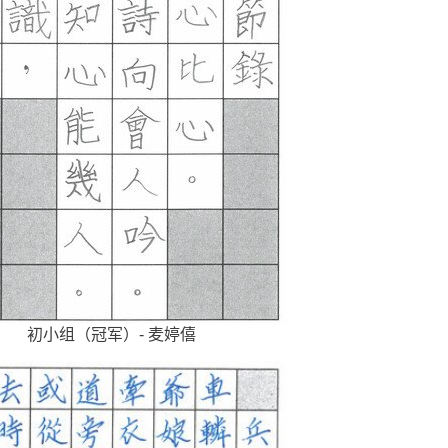
初小组（冠军）- 麦婷僖