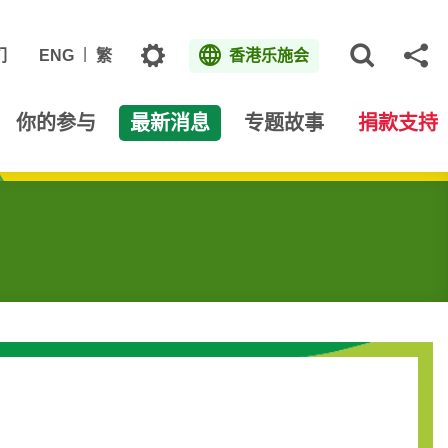
主题
们
ENG
繁
香港乐施会
打开网
分
你的参与
最新消息
专题故事
捐款支持