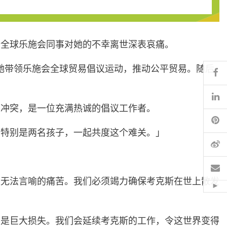
日，全球乐施会同事对她的不幸离世深表哀痛。
，她带领乐施会全球贸易倡议运动，推动公平贸易。随后
Fa
Li
的冲突，是一位充满热诚的倡议工作者。
Pi
，特别是两名孩子，一起共度这个难关。」
微
电
是无法言喻的痛苦。我们必须竭力确保考克斯在世上散发
Hid
，是巨大损失。我们会延续考克斯的工作，令这世界变得