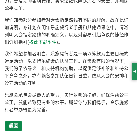
力完善活动的各项安排，务求达致保障参加者的安全，并确保
公平竞争。
我们知悉部分参加者对大会指定路线有不同的理解，故在此详
加说明，亦计划在明年乐施毅行者手册和其他通讯之中，清晰
列明大会指定路线的明确定义，以及对容易引起争议的捷径作
出详细指引(
按此下载附件
)。
我们希望参加者明白，乐施毅行者是一项以筹款为主要目标的
远足活动，以支持乐施会的扶贫工作。在资源有限的情况下，
我们除了依靠义工和支持机构协助，以提供足够补给和维持公
S
平竞争之外，亦有赖各参加队伍自律自重，依从大会的安排和
遵守活动的守则。
乐施会承诺会尽最大的努力，实行足够的措施，确保活动公平
公正，冀能达致更专业的水平。期望你与我们携手，令乐施毅
行者举办得更为完善。
返回