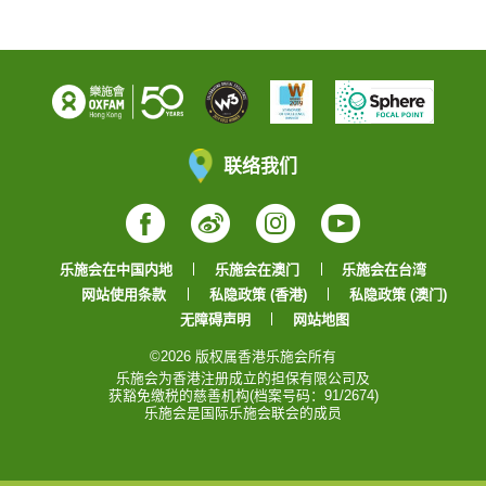
联络我们
Facebook
Weibo
Instagram
YouTube
乐施会在中国内地
乐施会在澳门
乐施会在台湾
网站使用条款
私隐政策 (香港)
私隐政策 (澳门)
无障碍声明
网站地图
©2026 版权属香港乐施会所有
乐施会为香港注册成立的担保有限公司及
获豁免缴税的慈善机构(档案号码：91/2674)
乐施会是国际乐施会联会的成员