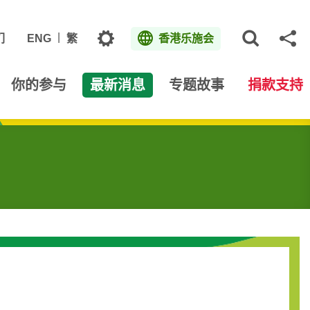
主题
们
ENG
繁
香港乐施会
打开网
分
你的参与
最新消息
专题故事
捐款支持