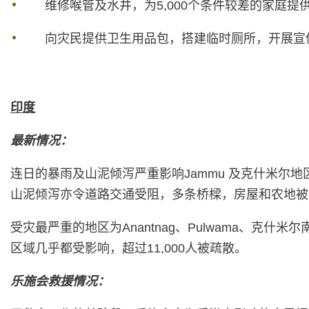
维修喉管及水井，为5,000个条件较差的家庭提
向灾民提供卫生用品包，搭建临时厕所，开展宣
印度
最新情况：
连日的暴雨及山泥倾泻严重影响Jammu 及克什米尔地
山泥倾泻亦令道路交通受阻，多条桥樑，房屋和农地被
受灾最严重的地区为Anantnag、Pulwama、克什米尔南部
区域几乎都受影响，超过11,000人被疏散。
乐施会救援情况：