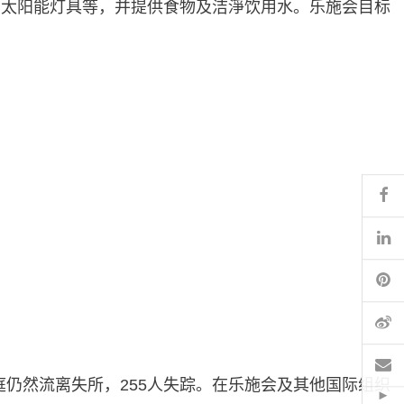
和太阳能灯具等，并提供食物及洁淨饮用水。乐施会目标
Fa
Li
Pi
微
电
个家庭仍然流离失所，255人失踪。在乐施会及其他国际组织
Hid