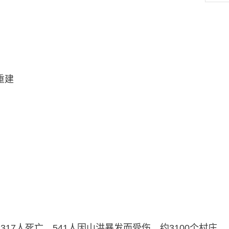
重建
影响，317人死亡，541人因山洪暴发而受伤。约3100个村庄