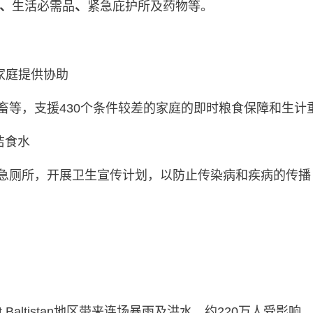
、
生活必需品
、
紧急庇护所及药物等。
0户家庭提供协助
畜等，支援430个条件较差的家庭的即时粮食保障和生计
洁食水
急厕所，开展卫生宣传计划，以防止传染病和疾病的传播
lgit Baltistan地区带来连场暴雨及洪水，约220万人受