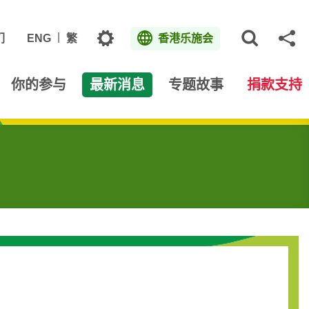
主题
们
ENG
繁
香港乐施会
打开网
分
你的参与
最新消息
专题故事
捐款支持