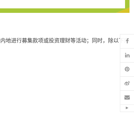
Fa
在内地进行募集款项或投资理财等活动；同时，除以下网
Li
Pi
微
电
Hid