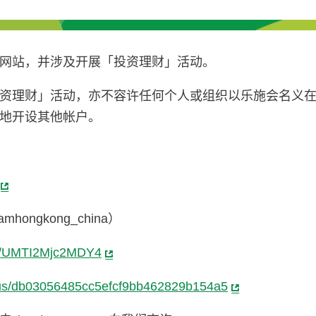
网站，并涉及开展「投资理财」活动。
资理财」活动，亦不容许任何个人或组织以乐施会名义
地开设其他帐户。
ongkong_china）
m/i/UMTI2Mjc2MDY4
plus/db03056485cc5efcf9bb462829b154a5