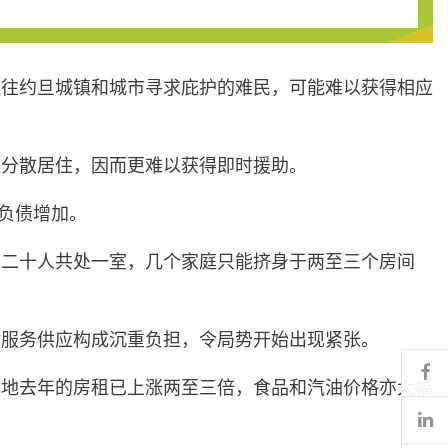
逃往约旦城镇和城市寻求庇护的难民，可能难以获得相应
区分散居住，因而更难以获得即时援助。
负债增加。
达二十人共处一室，几个家庭只能挤身于两至三个房间
对服务供应构成沉重负担，令局势开始出现紧张。
Fa
当地去年的房租已上涨两至三倍，食品和汽油价格亦大幅
Li