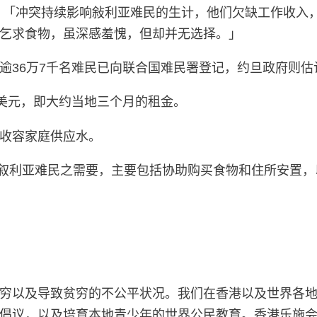
sse表示：「冲突持续影响敍利亚难民的生计，他们欠缺工作
乞求食物，虽深感羞愧，但却并无选择。」
逾36万7千名难民已向联合国难民署登记，约旦政府则估
0美元，即大约当地三个月的租金。
收容家庭供应水。
的叙利亚难民之需要，主要包括协助购买食物和住所安置
穷以及导致贫穷的不公平状况。我们在香港以及世界各
倡议，以及培育本地青少年的世界公民教育。香港乐施会于