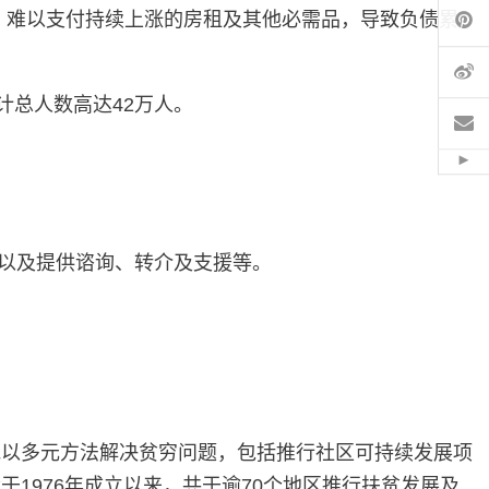
Pi
收入，难以支付持续上涨的房租及其他必需品，导致负债累
微
计总人数高达42万人。
电
Hid
，以及提供谘询、转介及支援等。
地以多元方法解决贫穷问题，包括推行社区可持续发展项
1976年成立以来，共于逾70个地区推行扶贫发展及