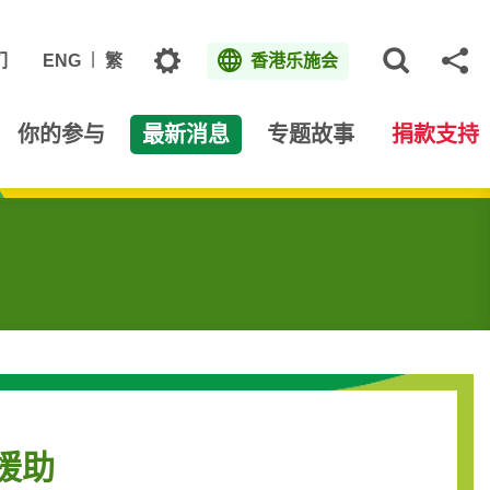
主题
们
ENG
繁
香港乐施会
打开网
分
你的参与
最新消息
专题故事
捐款支持
援助