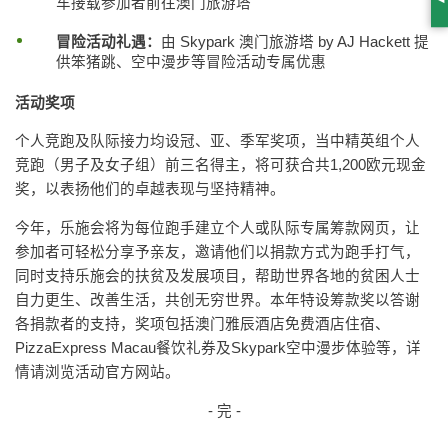
车接载参加者前往澳门旅游塔
S
冒险活动礼遇：
由 Skypark 澳门旅游塔 by AJ Hackett 提
供笨猪跳、空中漫步等冒险活动专属优惠
活动奖项
个人竞跑及队际接力均设冠、亚、季军奖项，当中精英组个人
竞跑（男子及女子组）前三名得主，将可获合共1,200欧元现金
奖，以表扬他们的卓越表现与坚持精神。
今年，乐施会将为每位跑手建立个人或队际专属筹款网页，让
参加者可轻松分享予亲友，邀请他们以捐款方式为跑手打气，
同时支持乐施会的扶贫及发展项目，帮助世界各地的贫困人士
自力更生、改善生活，共创无穷世界。本年特设筹款奖以答谢
各捐款者的支持，奖项包括澳门雅辰酒店免费酒店住宿、
PizzaExpress Macau餐饮礼券及Skypark空中漫步体验等，详
情请浏览活动官方网站。
- 完 -