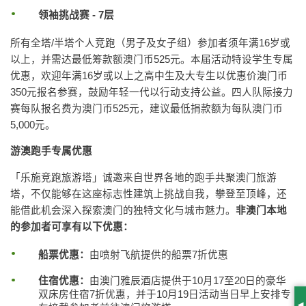
领袖挑战赛 - 7层
所有全塔/半塔个人竞跑（男子及女子组）参加者须年满16岁或
以上，并需达最低筹款额澳门币525元。本届活动特设学生专属
优惠，欢迎年满16岁或以上之高中生及大专生以优惠价澳门币
350元报名参赛，鼓励年轻一代以行动支持公益。四人队际接力
赛每队报名费为澳门币525元，建议最低捐款额为每队澳门币
5,000元。
游澳跑手专属优惠
「乐施竞跑旅游塔」诚邀来自世界各地的跑手共聚澳门旅游
塔，不仅能够在这座标志性建筑上挑战自我，攀登至顶峰，还
能借此机会深入探索澳门的独特文化与城市魅力。
非澳门本地
的参加者可享有以下优惠：
船票优惠：
由喷射飞航提供的船票7折优惠
住宿优惠：
由澳门雅辰酒店提供于10月17至20日的豪华
双床房住宿7折优惠，并于10月19日活动当日早上安排专