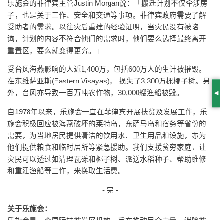
乐施会的菲律宾主管Justin Morgan说：「搬迁计划不仅牵涉房
子，也是关于工作、安全和交通等事项。菲律宾政府需要了解
受助者的需求。以往灾后重建的经验证明，当灾民没有被谘
询，计划的内容不符合他们的需求时，他们要么选择最终离开
重置区，要么就变得更穷。」
受台风海燕影响的人近1,400万，包括600万人的生计被摧毁。
在东维萨亚斯(Eastern Visayas)， 损失了3,300万棵椰子树。另
外，台风亦导致一百万吨农作物，30,000艘渔船被毁。
S
自1978年以来，乐施会一直在菲律宾开展扶贫及发展工作，乐
施会积极回应被海燕破坏的莱特岛，东萨马岛和宿务等省份的
需要，为当地居民提供清洁的饮用水、卫生用品和设施，亦为
他们提供粮食和临时居所等紧急援助。我们支援贫穷家庭，让
灾民可以透过如清理瓦砾和椰子树、派送水稻种子、帮助维修
和重建渔船等工作，来换取生活费。
- 完 -
关于乐施会：