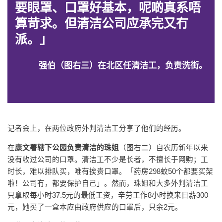
要眼罩、口罩好基本，呢啲真系唔
算苛求。但清洁公司应承完又冇
派。」
强伯（图右三）在北区任清洁工，负责洗街。
记者会上，在两位政府外判清洁工分享了他们的经历。
在
康文署辖下公园负责清洁的珠姐
（图右二）自农历新年以来
没有收过公司的口罩。清洁工不少是长者，不擅长于网购；工
时长，难以排队买，唯有挨贵口罩。「药房298蚊50个都要买架
啦！公司冇，都要保护自己」。然而，珠姐和大多外判清洁工
只拿取每小时37.5元的最低工资，辛劳工作8小时换来日薪300
元，她买了一盒本应由政府供应的口罩后，只余2元。