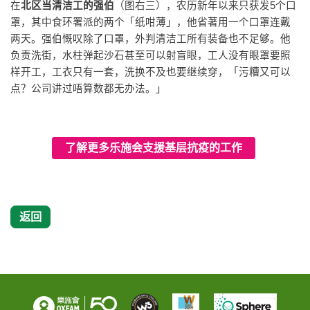
在
北区当清洁工的强伯
（图右三），农历新年以来只获发5个口
罩，其中食环署派的两个「纸咁薄」，他省著用一个口罩连戴
两天。强伯慨叹除了口罩，外判清洁工所有装备也不足够。他
负责洗街，水柱弹起沙石甚至可以射盲眼，工人没有眼罩要照
样开工，工衣只有一套，洗换不及也要继续穿，「污糟又可以
点？公司讲过唔算数都无办法。」
了解更多乐施会支援基层抗疫的工作
返回