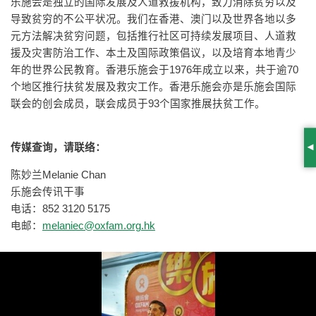
乐施会是独立的国际发展及人道救援机构，致力消除贫穷以及
导致贫穷的不公平状况。我们在香港、澳门以及世界各地以多
元方法解决贫穷问题，包括推行社区可持续发展项目、人道救
援及灾害防治工作、本土及国际政策倡议，以及培育本地青少
年的世界公民教育。香港乐施会于1976年成立以来，共于逾70
个地区推行扶贫发展及救灾工作。香港乐施会亦是乐施会国际
联会的创会成员，联会成员于93个国家推展扶贫工作。
传媒查询，请联络：
S
陈妙兰Melanie Chan
乐施会传讯干事
电话：852 3120 5175
电邮：
melaniec@oxfam.org.hk