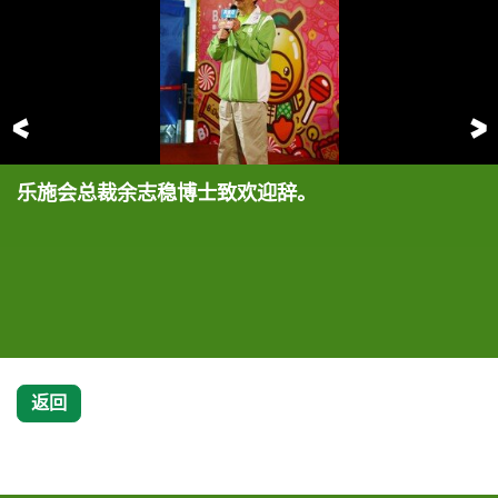
前一页
乐施会总裁余志稳博士致欢迎辞。
乐施大使薛家燕(中)和森美(右一)于周末（1月11日）
乐施大使薛家燕(中)和森美(右一)于周末（1月11日）
乐施大使薛家燕(右三)和森美(左三)、乐施会总裁余
乐施会总裁余志稳博士(右三)与乐施会筹款及传讯总
出席「乐施灭贫利是收集大 行动2014」启动仪式，
出席「乐施灭贫利是收集大 行动2014」启动仪式，
志稳博士(中)、乐施会筹款及传讯总监萧美娟女士
监萧美娟女士(右一)分别致送 纪念品予乐施大使薛家
呼吁市民以港币50元购买B.Duck特别版「乐施灭贫
呼吁市民以港币50元购买B.Duck特别版「乐施灭贫
(右一)、与嘉宾们一起为「乐施灭贫利是收集大行动
燕(右四)和森美(左三)、与及嘉宾们，以鸣谢他们的
利是 封」及与B.Duck合照，以支持乐施会推行扶贫
利是 封」及与B.Duck合照，以支持乐施会推行扶贫
2014」揭幕。
鼎力支持。
救灾及发展倡议工作。
救灾及发展倡议工作。
返回