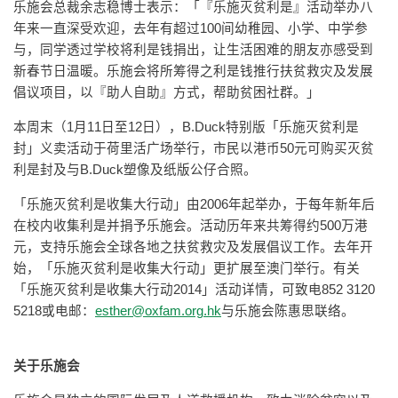
乐施会总裁余志稳博士表示：「『乐施灭贫利是』活动举办八
年来一直深受欢迎，去年有超过100间幼稚园、小学、中学参
与，同学透过学校将利是钱捐出，让生活困难的朋友亦感受到
新春节日温暖。乐施会将所筹得之利是钱推行扶贫救灾及发展
倡议项目，以『助人自助』方式，帮助贫困社群。」
本周末（1月11日至12日），B.Duck特别版「乐施灭贫利是
封」义卖活动于荷里活广场举行，市民以港币50元可购买灭贫
利是封及与B.Duck塑像及纸版公仔合照。
「乐施灭贫利是收集大行动」由2006年起举办，于每年新年后
在校内收集利是并捐予乐施会。活动历年来共筹得约500万港
元，支持乐施会全球各地之扶贫救灾及发展倡议工作。去年开
始，「乐施灭贫利是收集大行动」更扩展至澳门举行。有关
「乐施灭贫利是收集大行动2014」活动详情，可致电852 3120
5218或电邮：
esther@oxfam.org.hk
与乐施会陈惠思联络。
关于乐施会