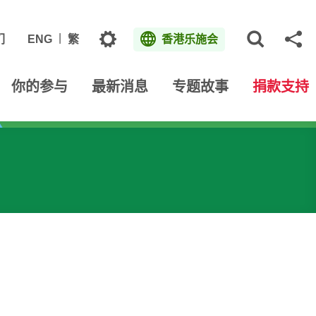
主题
们
ENG
繁
香港乐施会
打开网
分
你的参与
最新消息
专题故事
捐款支持