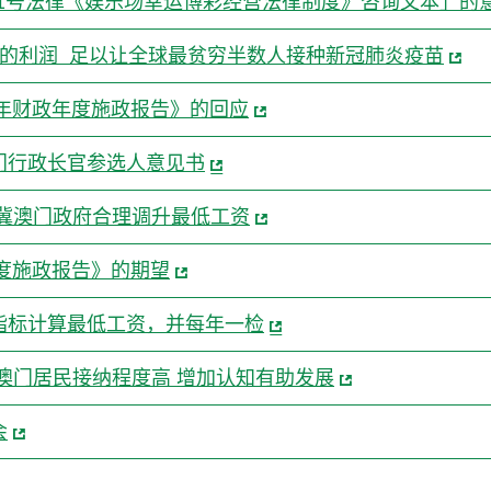
001号法律《娱乐场幸运博彩经营法律制度》咨询文本」的
月的利润 足以让全球最贫穷半数人接种新冠肺炎疫苗
0年财政年度施政报告》的回应
门行政长官参选人意见书
会冀澳门政府合理调升最低工资
年度施政报告》的期望
指标计算最低工资，并每年一检
澳门居民接纳程度高 增加认知有助发展
会