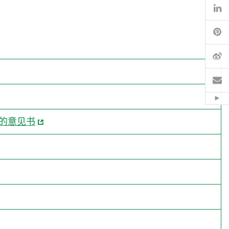
Li
Pi
微
电
Hid
」的意见书