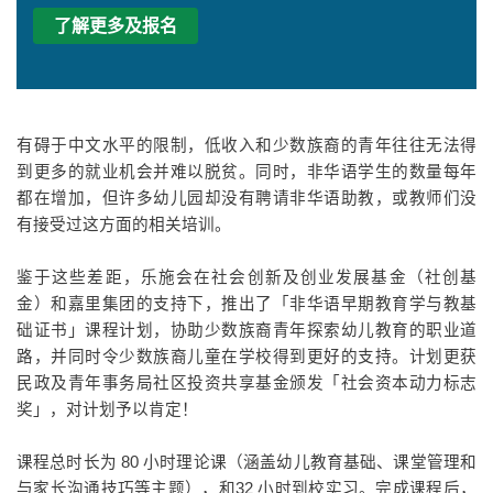
了解更多及报名
有碍于中文水平的限制，低收入和少数族裔的青年往往无法得
到更多的就业机会并难以脱贫。同时，非华语学生的数量每年
都在增加，但许多幼儿园却没有聘请非华语助教，或教师们没
有接受过这方面的相关培训。
鉴于这些差距，乐施会在社会创新及创业发展基金（社创基
金）和嘉里集团的支持下，推出了「非华语早期教育学与教基
础证书」课程计划，协助少数族裔青年探索幼儿教育的职业道
路，并同时令少数族裔儿童在学校得到更好的支持。计划更获
民政及青年事务局社区投资共享基金颁发「社会资本动力标志
奖」，对计划予以肯定！
课程总时长为 80 小时理论课（涵盖幼儿教育基础、课堂管理和
与家长沟通技巧等主题），和32 小时到校实习。完成课程后，