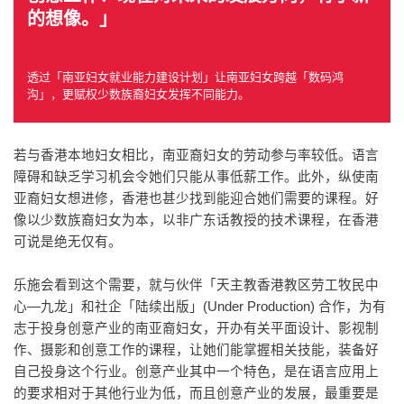
的想像。」
透过「南亚妇女就业能力建设计划」让南亚妇女跨越「数码鸿
沟」，更赋权少数族裔妇女发挥不同能力。
若与香港本地妇女相比，南亚裔妇女的劳动参与率较低。语言
障碍和缺乏学习机会令她们只能从事低薪工作。此外，纵使南
亚裔妇女想进修，香港也甚少找到能迎合她们需要的课程。好
像以少数族裔妇女为本，以非广东话教授的技术课程，在香港
可说是绝无仅有。
乐施会看到这个需要，就与伙伴「天主教香港教区劳工牧民中
心—九龙」和社企「陆续出版」(Under Production) 合作，为有
志于投身创意产业的南亚裔妇女，开办有关平面设计、影视制
作、摄影和创意工作的课程，让她们能掌握相关技能，装备好
自己投身这个行业。创意产业其中一个特色，是在语言应用上
的要求相对于其他行业为低，而且创意产业的发展，最重要是