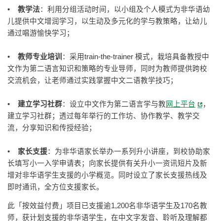
•
教学法
：利用分组活动时间，以小组及个人模式为非华语幼
儿提供中文增润学习，以生动及多元化的学与教策略，让幼儿
通过唱游愉快学习；
•
教师专业培训
：采用train-the-trainer 模式，栽培具备教授中
文作为第二语言知识和策略的专业导师，同时为教师提供跨校
交流机会，让老师通过实践掌握中文二语教学技巧；
•
建立学习社群
：设立中文作为第二语言学与教
网上平台
，
建立学习社群；透过每年举行的工作坊、协作教学、教学交
流，分享知识和传授经验；
•
家长支援
：为非华语家长举办一系列升小讲座，到校协助家
长填写小一入学申请表；向家长提供有关升小一资讯短片及新
增对非华语学生支援的小学概览。同时设立了家长支援热线及
即时通讯，全方位支援家长。
此「按效益付费」项目已支援逾1,200名非华语学生及170名教
师，获计划支援的非华语学生，在中文字发音、聆听及理解都