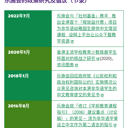
乐施会的政策研究及倡议（节录）
2022年7月
乐施会与「社创基金」携手 推
出全港首个「按效益付费」项目
为非华语幼稚园生提供中文增润
课程 设网上平台让公众下载教
学资源
2020年1月
香港主流学校教育少数族裔学生
所面对的挑战之研究
(2020)，
资讯图表
2018年1月
乐施会回应政府就《公民权利和
政治权利国际公约》实施情况公
众意见咨询对本港非华语学生的
中文教育提交的意见书
2016年8月
乐施会就「修订《学前教育课程
指引》（2006）建议重点（讨论
稿）」的意见－ 须为非华语学童
设立中文作为第二语言的指引