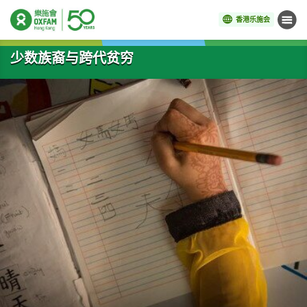
香港乐施会
菜单
开始主要内容
少数族裔与跨代贫穷