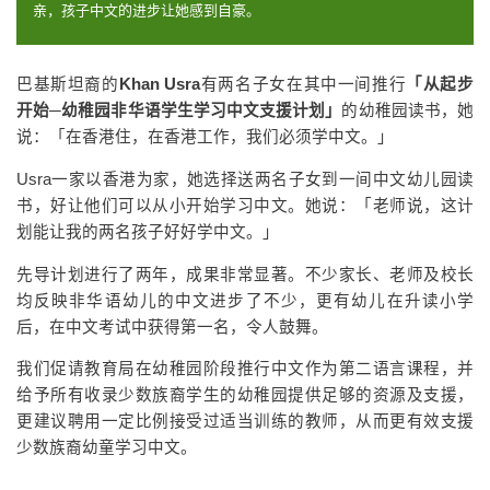
亲，孩子中文的进步让她感到自豪。
巴基斯坦裔的
Khan Usra
有两名子女在其中一间推行
「从起步
开始─幼稚园非华语学生学习中文支援计划」
的幼稚园读书，她
说：「在香港住，在香港工作，我们必须学中文。」
Usra一家以香港为家，她选择送两名子女到一间中文幼儿园读
书，好让他们可以从小开始学习中文。她说：「老师说，这计
划能让我的两名孩子好好学中文。」
先导计划进行了两年，成果非常显著。不少家长、老师及校长
均反映非华语幼儿的中文进步了不少，更有幼儿在升读小学
后，在中文考试中获得第一名，令人鼓舞。
我们促请教育局在幼稚园阶段推行中文作为第二语言课程，并
给予所有收录少数族裔学生的幼稚园提供足够的资源及支援，
更建议聘用一定比例接受过适当训练的教师，从而更有效支援
少数族裔幼童学习中文。