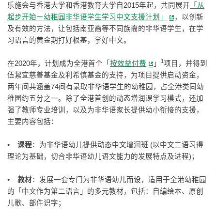
乐施会与香港大学和香港教育大学自2015年起，共同展开
「从
起步开始－幼稚园非华语学生学习中文支援计划」
，以创新
及有效的方法，让包括南亚裔等不同族裔的非华语学生，在学
习语言的黄金期打好根基，学好中文。
1
在2020年，计划成为全港首个「
按效益付费
」
项目，并得到
伍絜宜慈善基金及利希慎基金的支持，为项目提供启动资金，
两年间共涵盖74间有录取非华语学生的幼稚园，占全港类同幼
稚园约五分之一。除了全港首创的动态增润课学习模式，还加
强了教师专业培训，以及为非华语家长提供幼小衔接的支援，
主要内容包括：
•
课程
：为非华语幼儿提供动态中文增润班 (以中文二语习得
理论为基础，切合非华语幼儿语文能力的发展特点及进程)；
•
教材
：发展一套专门为非华语幼儿而设，适用于全港幼稚园
的「中文作为第二语言」的多元教材，包括：自编绘本、原创
儿歌、部件识字；