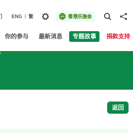
主题
们
ENG
繁
香港乐施会
打开网
分
你的参与
最新消息
专题故事
捐款支持
返回