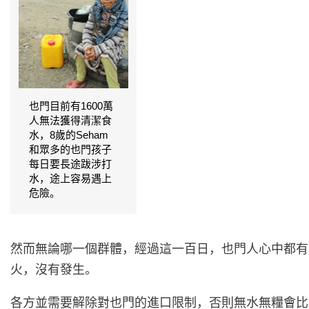
也門目前有1600萬
人無法獲得清潔食
水，8歲的Seham
和眾多的也門孩子
每日要長途跋涉打
水，途上容易遇上
危險。
然而無論哪一個群體，經過這一百日，也門人心中都有
火，沒有發生。
各方並需要解除對也門的進口限制，否則無水無糧會比