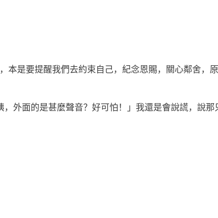
，本是要提醒我們去約束自己，紀念恩賜，關心鄰舍，
姨，外面的是甚麼聲音？好可怕！」我還是會說謊，說那