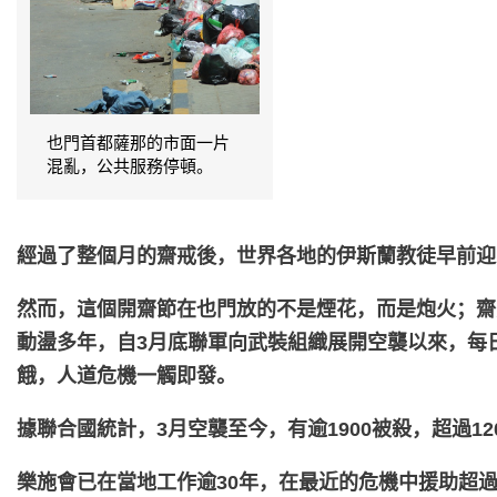
也門首都薩那的市面一片
混亂，公共服務停頓。
經過了整個月的齋戒後，世界各地的伊斯蘭教徒早前迎
然而，這個開齋節在也門放的不是煙花，而是炮火；齋
動盪多年，自3月底聯軍向武裝組織展開空襲以來，每日
餓，人道危機一觸即發。
據聯合國統計，3月空襲至今，有逾1900被殺，超過
樂施會已在當地工作逾30年，在最近的危機中援助超過26