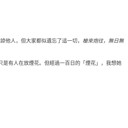
原諒他人，但大家都似遺忘了這一切，
槍來炮往，無日無
只是有人在放煙花。但經過一百日的「煙花」，我想她