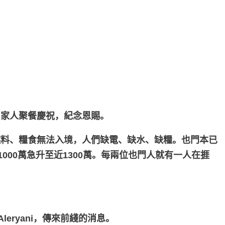
和家人聚餐慶祝，紀念恩賜。
燃料、糧食無法入境，人們缺電、缺水、缺糧。也門本已
00萬急升至近1300萬。每兩位也門人就有一人在捱
。
eryani，傳來前綫的消息。