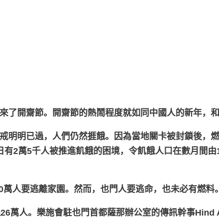
來了開齋節。開齋節的熱鬧程度就如同中國人的新年，
戒明明已過，人們仍然捱餓。因為當地關卡被封鎖後，
有2萬5千人被推進飢餓的困境，令飢餓人口在數月間由10
120萬人要逃離家園。然而，也門人要逃命，也未必有燃料
萬人。樂施會駐也門首都薩那辦公室的傳訊幹事Hind Al