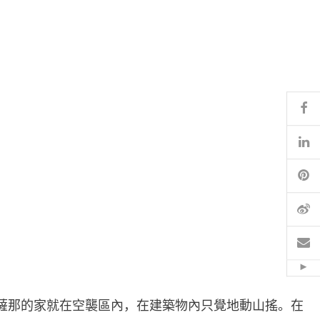
Fa
Li
Pi
微
电
Hid
薩那的家就在空襲區內，在建築物內只覺地動山搖。在