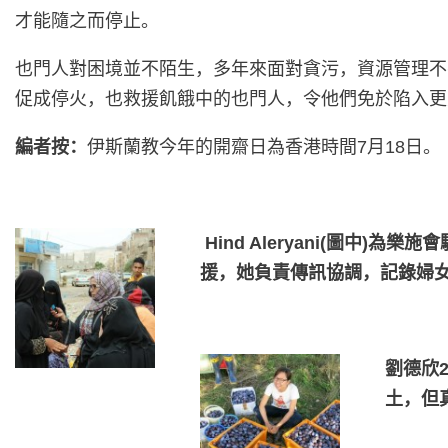
才能隨之而停止。
也門人對困境並不陌生，多年來面對貪污，資源管理不
促成停火，也救援飢餓中的也門人，令他們免於陷入更
編者按：
伊斯蘭教今年的開齋日為香港時間7月18日。
Hind Aleryani(圖
援，她負責傳訊協調，記錄婦
劉德欣
土，但