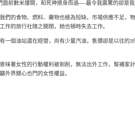
們面前數米爆開，和死神擦身而過—-最令我震驚的卻是
我們的食物、燃料、藥物也極為短缺。市場供應不足，
工作的旅行社隨之關閉，她也頓時失去工作。
有一個油站還在經營，尚有少量汽油，售價卻是以往的3
意味著女性的行動權利被剝削，無法出外工作，幫補家
籲外界關心也門的女性權益。