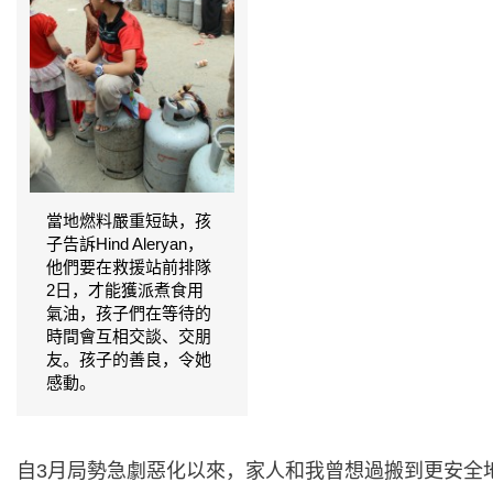
當地燃料嚴重短缺，孩
子告訴Hind Aleryan，
他們要在救援站前排隊
2日，才能獲派煮食用
氣油，孩子們在等待的
時間會互相交談、交朋
友。孩子的善良，令她
感動。
自3月局勢急劇惡化以來，家人和我曾想過搬到更安全