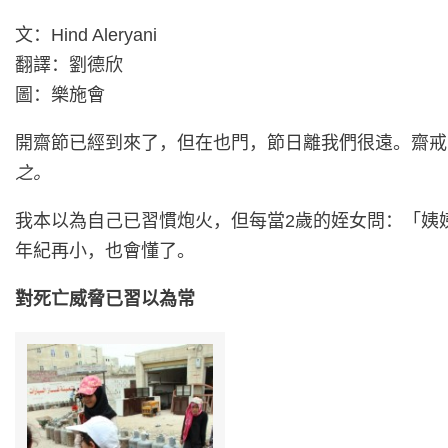
文：Hind Aleryani
翻譯：劉德欣
圖：樂施會
開齋節已經到來了，但在也門，節日離我們很遠。齋戒
之。
我本以為自己已習慣炮火，但每當2歲的姪女問：「姨
年紀再小，也會懂了。
對死亡威脅已習以為常