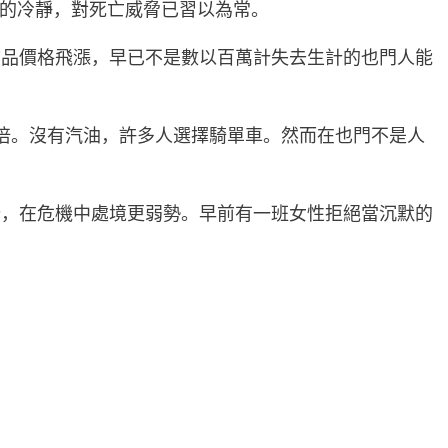
我的冷靜，對死亡威脅已習以為常。
物品價格飛漲，早已不是數以百萬計失去生計的也門人能
倍。沒有汽油，許多人選擇騎單車。然而在也門不是人
計，在危機中處境更弱勢。早前有一班女性拒絕當沉默的