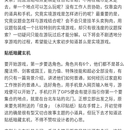
去，单一个地点可以怎么玩呢？没有工作人员协助，仅靠盒内
的道具和手机，究竟实境游戏是怎样进行的呢？最重要的是，
究竟议题会怎样与游戏结合呢？会不会只是挂羊头卖狗肉，用
议题包装成一个比较特别的实境游戏，却只有很浅度的议题探
索？一切疑问只能在游玩过后才能分解。以下将会不剧透地分
享游戏的过程，希望能让大家初步知道甚么是实境游戏。
贴纸暗藏玄机
要开始游戏，第一步要选角色。角色共有6个，他们都不是甚么
魔法师、剑客或国王，能力值、特殊技能和超必全部没有，有
的只有一篇背景介绍，讲述他们如何普通，如何经历过家庭和
工作挫折的普通人。选好角色，用手机登入网页输入帐号，游
戏便可以开始了。手机打开了GPS便会有提示指引你第一个要
集合的地点，就是在台北车站的北门。正想立即出发之际，原
来要先将附送的「纹身」（水印贴纸）贴在手臂上，开初觉得
这的确是很有型又切合故事主题的小道具，但玩下去才知道这
贴纸暗藏玄机，不得不赞叹设计者的心思。