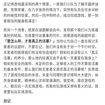
还记得游戏最深刻的两个情景，一是我们小队为了解开最终谜
题，苦煞思量，在几乎放弃的情况下，突然有队员在仅余30秒
的时候找到答案，然后一同冲到终点，成功完成游戏，那一刻
是相当的振奋和满足！
而另一个场景，就是在谜题解说会中，发现那个我们以为是最
美好的结局，也是要付出重重的代价，就像游戏的副题所说：
「要怎么样，才是真正的活著？」
当你以为自己一直在探讨无
家者的议题时，不要忘记，我们并没有处于另一个平行时空，
无家者的困境我们有没有份造成的？假如社会没有让人「真正
活著」的养分，那么他的际遇又会不会有一天重复在我身上？
假如有安全的居所、充足的饮食、足够收入的工作才算是活著
的基本条件，那么我们和无家者又是否真正的活著呢？反思成
为了游戏完结后的余音，关爱与同理的意识得到大大提升，纵
然身体疲累，精神和心灵却是满满的。我觉得，喜欢游戏的
人，都应玩一次实境游戏。而喜欢玩游戏又想有意义的话，就
更要玩玩实境游戏。
后记