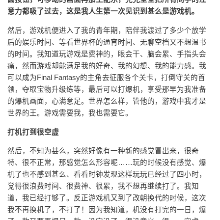
意力都吸了过去，这是我人生第一次见识到甚么是游戏机。
然后，游戏机便进入了我的青年期，陪伴我渡过了多少个放学
后的娱乐时间、等看世界杯的通宵时间、无聊空档又不想温书
的时间。我知道玩游戏是费神的，眼会干、脑会累、手指头会
痛，然而游戏却能满足我的好奇、我的幻想、我的能力感。我
可以成为Final Fantasy的主角去征服各个关卡，打倒守关的首
领，夺取宝物升级练等，最后可以打爆机，享受那早为我准备
的爆机画面，心满意足。世界怎么样，管他的，游戏中我才是
世界的王。游戏需要我，我也需要它。
打机打到很空虚
然后，不知为甚么，突然好像有一种新的感觉冒出来，很奇
特、很不正常，那感觉怎么形容呢……玩的时候没有感觉、爆
机了也不感到甚么、看看时钟发现这样玩玩已经过了四小时，
觉得很浪费时间、很费神、很累，我不想再继续打了。我知
道，我已经打够了。反正游戏机又到了改朝换代的时候，这次
我不再换机了，不打了！因为我知道，机没有打完的一日，爆