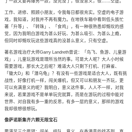
了一款又要再爆另一款，没完没了，很没意义，很……空虚。
工作、进修、照顾小朋友，令我每日都很充实。空虚的电子游
戏，我知道，对我并不再有魔力。在地铁车箱中看到低头族忙
著「升等」、「转珠」、「食鸡」，有一种很熟悉却慨叹的感
觉，因为我明白游戏为甚么好玩、为甚么吸引、为甚么上瘾，
但同时却慨叹玩这些游戏真的没甚么意义，只有空虚。
著名游戏治疗大师Garry Landreth曾说：「鸟飞、鱼游、儿童游
戏」，儿童玩游戏是理所当然的事。可是大人呢？大人小时候
需要游戏，那长大之后呢？难道大人只剩下打机、打麻雀、
「锄大D」和「潜乌龟」？有没有一些游戏是适合大人，既有挑
战性，好像打机一样，闯关爆机，但又可以和朋友一齐玩，更
可以充满意义的呢？我明白，意义这件事，人人不一样，对我
来说，若果游戏不是单单玩完就算，而是在游玩的过程中能对
世界、对自我有多一重的反思，有多一层的意义，那样的游戏
我却很想很想玩。
像萨诺斯集齐六颗无限宝石
要满足三个愿望：闯关、组队、意义，在香港真的找不到，直