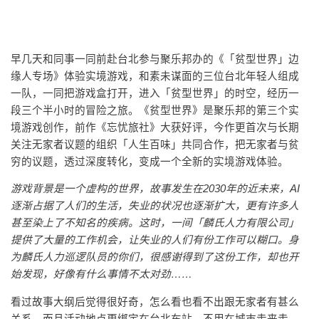
早几天和同事一同前赴台北参与聚乐邦办的《「贫型世界」边
缘人专场》体验实境游戏，和素未谋面的三位台北年轻人组成
一队，一同把游戏盒打开，进入「贫型世界」的时空，经历一
段三个半小时的冒险之旅。《贫型世界》是聚乐邦的第三个实
境游戏创作，前作《忘忧旅社》大获好评，今作更首次与长期
关注无家者议题的组织「人生百味」共同合作，把无家者与贫
穷的议题，透过深度转化，变成一个全新的实境游戏体验。
游戏背景是一个虚构的世界，故事发生在2030
年的近未来，AI
逐渐占据了人们的生活，失业的状况也逐渐扩大，更有许多人
甚至染上了不知名的疾病。这时，一间「麟氏人力有限公司」
提供了大量的工作机会，让失业的人们有份工作可以糊口。身
为麟氏人力巡逻队员的你们，很感谢得到了这份工作，却也开
始发现，好像有什么事情不太对劲……
看过故事大纲后觉得很好奇，怎么看也看不出跟无家者有甚么
关系，而且活动地点更绑定在台北车站，不用在城巿走来走