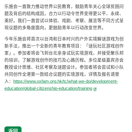
乐施会一直致力推动世界公民教育，鼓励青年关心全球贫困问
题及背后的结构成因，合力以行动令世界变得更公平、永续、
美好。我们一直尝试以体验、戏剧、考察、展览等不同方式呈
现议题的多角度面向，更鼓励青年以行动改变世界。
今年乐施会将首次以台湾和日本时兴的户外实境解谜游戏为创
新手法，推出一个全新的青年教育项目：「谜玩社区游戏创作
室」。参加者将会飞到台北亲身试玩实境游戏，并接受聚乐邦
的培训，了解游戏创作的技巧及心路历程。多位星级嘉宾亦会
教授设计思维、社区考察及谜题设计。参加者将会尝试和小队
共同创作全港第一款结合议题的实境游戏，详情及报名请登
入：
https://www.oxfam.org.hk/tc/what-we-do/development-
education/global-citizenship-education/training
返回