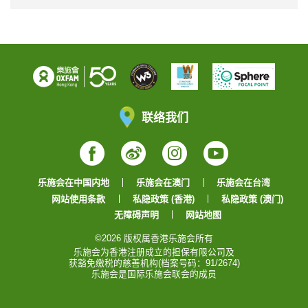
联络我们
Facebook
Weibo
Instagram
YouTube
乐施会在中国内地
乐施会在澳门
乐施会在台湾
网站使用条款
私隐政策 (香港)
私隐政策 (澳门)
无障碍声明
网站地图
©2026 版权属香港乐施会所有
乐施会为香港注册成立的担保有限公司及
获豁免缴税的慈善机构(档案号码：91/2674)
乐施会是国际乐施会联会的成员