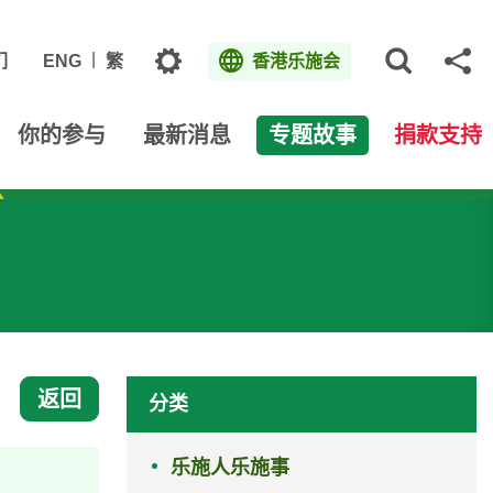
主题
们
ENG
繁
香港乐施会
打开网
分
你的参与
最新消息
专题故事
捐款支持
返回
分类
乐施人乐施事