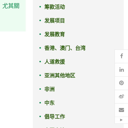
，尤其關
筹款活动
发展项目
发展教育
香港、澳门、台湾
Fa
人道救援
Li
亚洲其他地区
Pi
非洲
微
中东
电
倡导工作
Hid