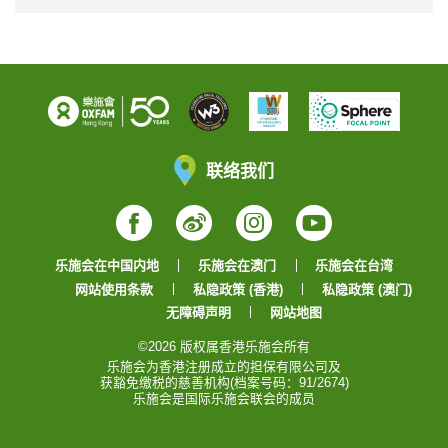
联络我们
Facebook
Weibo
Instagram
YouTube
乐施会在中国内地
乐施会在澳门
乐施会在台湾
网站使用条款
私隐政策 (香港)
私隐政策 (澳门)
无障碍声明
网站地图
©2026 版权属香港乐施会所有
乐施会为香港注册成立的担保有限公司及
获豁免缴税的慈善机构(档案号码：91/2674)
乐施会是国际乐施会联会的成员