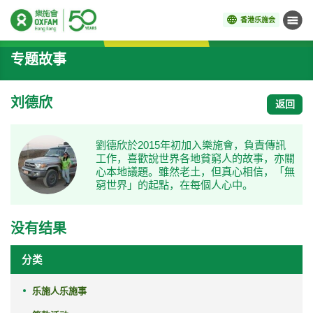
香港乐施会
菜单
开始主要内容
专题故事
刘德欣
返回
劉德欣於2015年初加入樂施會，負責傳訊
工作，喜歡說世界各地貧窮人的故事，亦關
心本地議題。雖然老土，但真心相信，「無
窮世界」的起點，在每個人心中。
没有结果
分类
乐施人乐施事