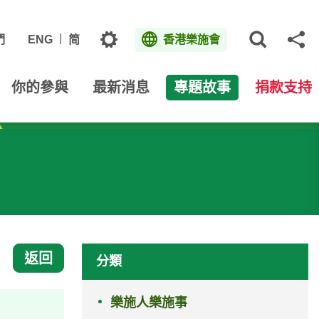
主題
們
ENG
简
香港樂施會
打開網
分
你的參與
最新消息
專題故事
捐款支持
返回
分類
樂施人樂施事