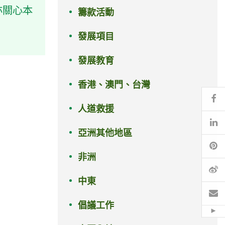
亦關心本
籌款活動
發展項目
發展教育
香港、澳門、台灣
Fa
人道救援
Li
亞洲其他地區
Pi
非洲
微
中東
電
倡議工作
Hid