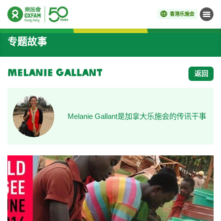
香港乐施会
菜单
开始主要内容
专题故事
Melanie Gallant
返回
Melanie Gallant是加拿大乐施会的传讯干事