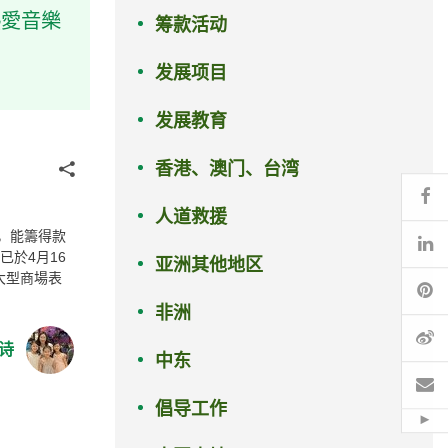
熱愛音樂
筹款活动
发展项目
发展教育
香港、澳门、台湾
分享
Fa
人道救援
，能籌得款
Li
已於4月16
亚洲其他地区
大型商場表
Pi
非洲
微
诗
中东
电
倡导工作
Hid