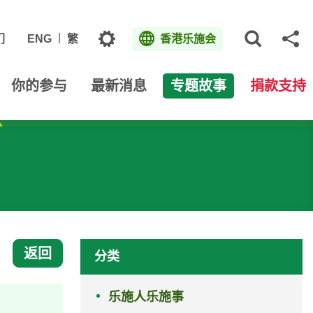
主题
们
ENG
繁
香港乐施会
打开网
分
你的参与
最新消息
专题故事
捐款支持
返回
分类
乐施人乐施事