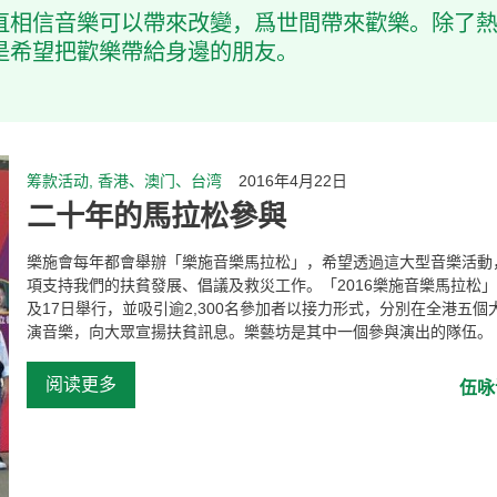
直相信音樂可以帶來改變，爲世間帶來歡樂。除了
是希望把歡樂帶給身邊的朋友。
筹款活动, 香港、澳门、台湾
2016年4月22日
二十年的馬拉松參與
樂施會每年都會舉辦「樂施音樂馬拉松」，希望透過這大型音樂活動
項支持我們的扶貧發展、倡議及救災工作。「2016樂施音樂馬拉松」
及17日舉行，並吸引逾2,300名參加者以接力形式，分別在全港五個
演音樂，向大眾宣揚扶貧訊息。樂藝坊是其中一個參與演出的隊伍。
...
阅读更多
伍咏