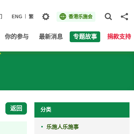
主题
们
ENG
繁
香港乐施会
打开网
分
你的参与
最新消息
专题故事
捐款支持
返回
分类
乐施人乐施事