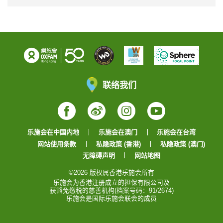
联络我们
Facebook
Weibo
Instagram
YouTube
乐施会在中国内地
乐施会在澳门
乐施会在台湾
网站使用条款
私隐政策 (香港)
私隐政策 (澳门)
无障碍声明
网站地图
©2026 版权属香港乐施会所有
乐施会为香港注册成立的担保有限公司及
获豁免缴税的慈善机构(档案号码：91/2674)
乐施会是国际乐施会联会的成员