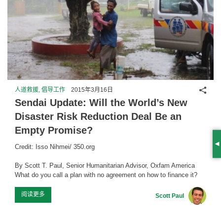
分享
人道救援, 倡导工作
2015年3月16日
Sendai Update: Will the World’s New
Disaster Risk Reduction Deal Be an
Empty Promise?
Credit: Isso Nihmei/ 350.org
S
By Scott T. Paul, Senior Humanitarian Advisor, Oxfam America
What do you call a plan with no agreement on how to finance it?
阅读更多
Scott Paul