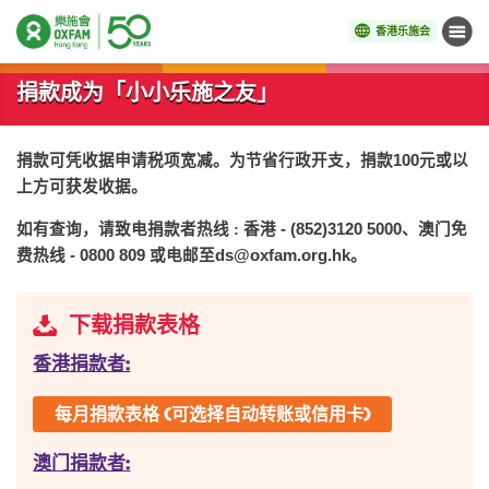
香港乐施会
菜单
开始主要内容
捐款成为「小小乐施之友」
捐款可凭收据申请税项宽减。为节省行政开支，捐款100元或以
上方可获发收据。
如有查询，请致电捐款者热线 : 香港
- (852)3120 5000
、澳门免
费热线
- 0800 809
或电邮至
ds@oxfam.org.hk
。
下载捐款表格
香港捐款者:
每月捐款表格 (可选择自动转账或信用卡)
澳门捐款者: