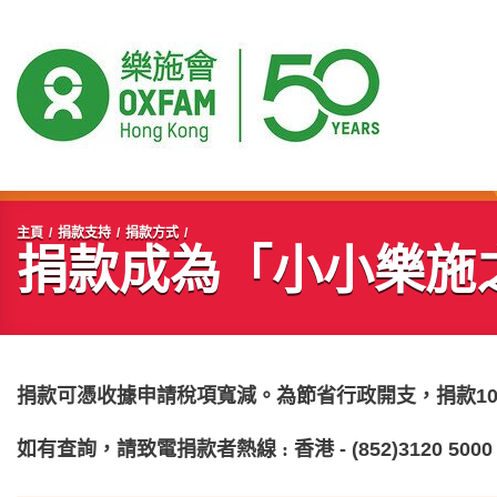
開始主要內容
主頁
捐款支持
捐款方式
捐款成為「小小樂施
捐款可憑收據申請稅項寬減。為節省行政開支，捐款1
如有查詢，請致電捐款者熱線 : 香港
- (852)3120 5000