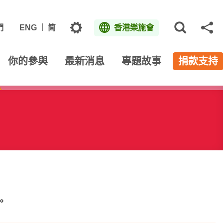
主題
們
ENG
简
香港樂施會
打開網
分
你的參與
最新消息
專題故事
捐款支持
。