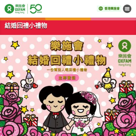
香港樂施會
目錄
開始主要內容
結婚回禮小禮物