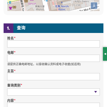
i
查询
*
姓名
*
电邮
S
请提供正确电邮地址，以接收确认资料或电子收据(如适用)
*
主旨
*
查询类别
查询类别
*
内容