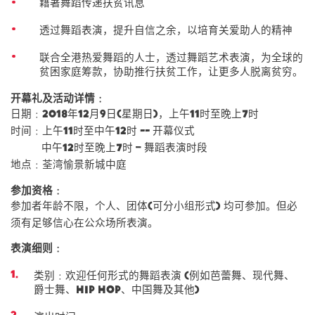
藉著舞蹈传递扶贫讯息
透过舞蹈表演，提升自信之余，以培育关爱助人的精神
联合全港热爱舞蹈的人士，透过舞蹈艺术表演，为全球的
贫困家庭筹款，协助推行扶贫工作，让更多人脱离贫穷。
开幕礼及活动详情﹕
日期﹕2018年12月9日(星期日)，上午11时至晚上7时
时间﹕上午11时至中午12时 -- 开幕仪式
中午12时至晚上7时 – 舞蹈表演时段
地点﹕荃湾愉景新城中庭
参加资格﹕
参加者年龄不限，个人、团体(可分小组形式) 均可参加。但必
须有足够信心在公众场所表演。
表演细则﹕
类别﹕欢迎任何形式的舞蹈表演 (例如芭蕾舞、现代舞、
爵士舞、Hip Hop、中国舞及其他)