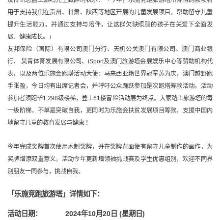
用于支持我们在贵州、甘肃、陕西等地区开展的儿童发展项目，帮助留守儿童
提升生活能力，并通过支持与陪伴，让这群欠缺照顾的孩子在关爱下全面发
展、健康成长。
」
友邦保险（国际）有限公司
澳门分行
、天机公关澳门有限公司、澳门商业银
行、 昊青体育发展有限公司、iSport及澳门旅游塔会展娱乐中心等赞助机构代
表，以及两位乐施会跑塔活动大使：马来西亚籍世界冠军苏为庆，澳门越野跑
手张盈，今日均有出席记者会，并呼吁公众踊跃参加是次跑塔筹款活动。
活动
参加者须跑毕1,298级楼梯，登上61楼冒险活动层为终点。大家踏上旅游塔的每
一级阶梯，不单
是
突破自我，更同时为乐施会扶贫发展项目筹款，支援中国内
地留守儿童的教育发展与健康 ！
今年完成奖牌首次使用木制奖牌，并在奖牌背面使有留守儿童制作的画作，为
奖牌增添双重意义。活动今年更新增领袖挑战赛及学生优惠组别，欢迎不同界
别朋友一同参与，挑战自我。
「乐施竞跑旅游塔」详情如下：
活动日期：
2024
年
10
月
20
日
(
星期日
)