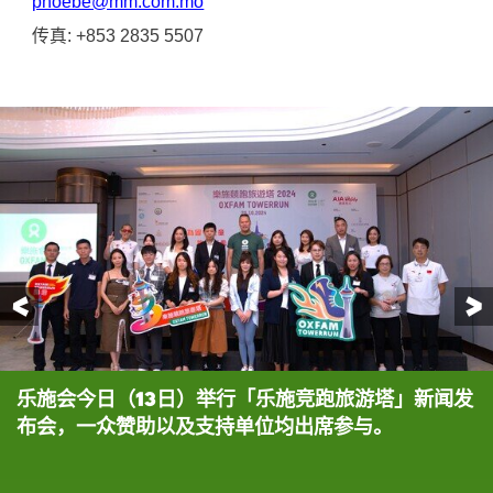
phoebe@mm.com.mo
传真
: +853 2835 5507
前一页
乐施会今日（13日）举行「乐施竞跑旅游塔」新闻发
主礼嘉宾为活动进行启动仪式。
乐施会筹募及传讯总监王灏鸣先生致辞时表示今年活
友邦保险（国际）有限公司澳门分行首席执行官何振
两位乐施会跑塔活动大使，苏为庆以及张盈，在现场
「乐施竞跑旅游塔」的宣传海报。
布会，一众赞助以及支持单位均出席参与。
动所筹得的款项将用于国内留守儿童项目。
强先生致辞。
与各位嘉宾分享跑塔乐趣以及呼吁大家继续支持活
动。