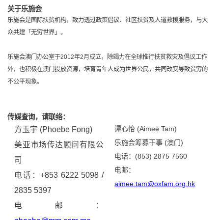
关于乐施会
乐施会是国际扶贫机构，致力透过政策倡议、社区扶贫及人道救援服务，与大
众共建「无穷世界」。
乐施会澳门办公室于
2012
年
2
月成立，除竭力在全球推行扶贫救灾及倡议工作
外，也积极在澳门投放资源，培育青年人成为世界公民，共同改变导致贫穷的
不公平现象。
传媒查询，请联络：
谭心怡
(Aimee Tam)
方玉宇
(Phoebe Fong)
乐施会筹募干事
(
澳门
)
美亚市场传达顾问有限公
电话：
(853) 2875 7560
司
电邮：
电话：
+853 6222 5098 /
aimee.tam@oxfam.org.hk
2835 5397
电邮：