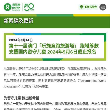
香港乐施会
菜单
开始主要内容
新闻稿及更新
2024年8月14日
第十一届澳门「乐施竞跑旅游塔」 跑塔筹款
支援国内留守儿童 2024年9月6日截止报名
乐施会将于2024年10月20日在澳门旅游塔举办「乐施竞跑旅游塔」。跑塔踏入
第十一年，乐施会致力将活动打造为澳门旅游体育的盛事，成为本地唯一获国
际认可资格的跑塔赛事，同时
更
获世界高塔竞速协会（Towerrunning World
Association）认可为120积分赛事。
为留守儿童 跑出新希望
乐施会一直致力于支持中国内地留守儿童的教育发展与身心健康。乐施会筹募
及传讯总监王灏鸣先生致辞时表示
：
「今年，乐施竞跑旅游塔所筹得的款项将