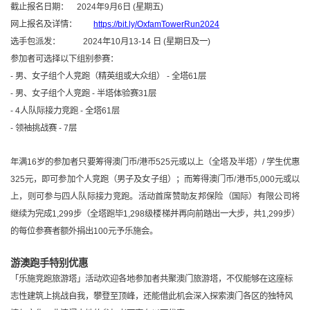
截止报名日期：
2024
年9月6日 (星期
五
)
网上报名及详情：
https://bit.ly/OxfamTowerRun2024
选手包派发： 2024年10月13-14 日 (星期日及一)
参加者可选择以下组别参赛：
- 男、女子组个人竞跑
（
精英组或大众组
）
-
全塔61层
- 男、女子组个人竞跑 - 半塔体验赛31层
- 4
人队际接力竞跑 - 全塔61层
- 领袖挑战赛 - 7层
年满16岁的参加者只要筹得澳门币/港币525元或以上（全塔及半塔）/ 学生优惠
325元，即可参加个人竞跑（男子及女子组）；而筹得澳门币/港币5,000元或以
上，则可参与四人队际接力竞跑。活动首席赞助友邦保险（国际）有限公司将
继续为完成1,299步（全塔跑毕1,298级楼梯并再向前踏出一大步，共1,299步）
的每位参赛者额外捐出100元予乐施会。
游澳跑手特别优惠
「乐施竞跑旅游塔」活动欢迎各地参加者共聚澳门旅游塔，不仅能够在这座标
志性建筑上挑战自我，攀登至顶峰，还能借此机会深入探索澳门各区的独特风