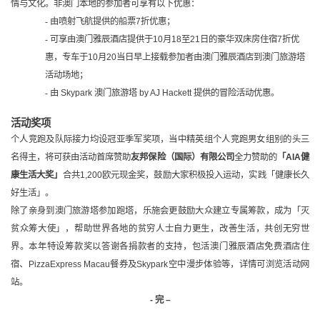
情与文化。非澳门本地的参加者可享有以下优惠：
- 由喷射飞航提供的船票
7
折优惠；
- 可享由澳门雅辰酒店提供于
10
月
18
至
21
日的豪华双床房住宿
7
折优
惠，专车于
10
月
20
当日早上接载参加者由澳门雅辰酒店到澳门旅游塔
活动场地；
- 由
Skypark
澳门旅游塔
by AJ Hackett
提供的冒险活动优惠。
活动奖项
个人竞跑及队际接力均设冠亚季军奖项，当中精英组个人竞跑男女组别的头三
名得主，将可获由活动首席赞助
友邦保险（国际）有限公司
全力赞助的
「
AIA
健
康生活大奖」
合共
1,200
欧元现金奖，鼓励大家积极投入运动，实践「健康长久
好生活」。
除了亲身到澳门旅游塔参加跑塔，乐施会更鼓励大众建立专属筹款，成为「灭
贫众筹大使」，帮助世界各地的贫穷人士自力更生，改善生活，共创无穷世
界。本年特设筹款奖以答谢各捐款者的支持，包活澳门雅辰酒店免费酒店住
宿、
PizzaExpress Macau
餐券及
Skypark
空中漫步体验等，详情可浏览活动网
站。
-
完 –