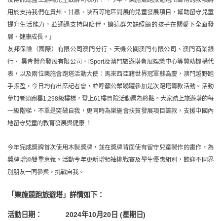
用於支持我們在貴州、甘肅、陝西等地區開展的兒童發展項目，幫助留守兒童
提升生活能力，並通過支持與陪伴，讓這群欠缺照顧的孩子在關愛下全面發
展、健康成長。
」
友邦保險（國際）有限公司
澳門分行
、天機公關澳門有限公司、澳門商業銀
行、 昊青體育發展有限公司、iSport及澳門旅遊塔會展娛樂中心等贊助機構代
表，以及兩位樂施會跑塔活動大使：馬來西亞籍世界冠軍蘇為慶，澳門越野跑
手張盈，今日均有出席記者會，並呼籲公眾踴躍參加是次跑塔籌款活動。
活動
參加者須跑畢1,298級樓梯，登上61樓冒險活動層為終點。大家踏上旅遊塔的每
一級階梯，不單
是
突破自我，更同時為樂施會扶貧發展項目籌款，支援中國內
地留守兒童的教育發展與健康 ！
今年完成獎牌首次使用木製獎牌，並在獎牌背面使有留守兒童製作的畫作，為
獎牌增添雙重意義。活動今年更新增領袖挑戰賽及學生優惠組別，歡迎不同界
別朋友一同參與，挑戰自我。
「樂施競跑旅遊塔」詳情如下：
活動日期：
2024
年
10
月
20
日
(
星期日
)