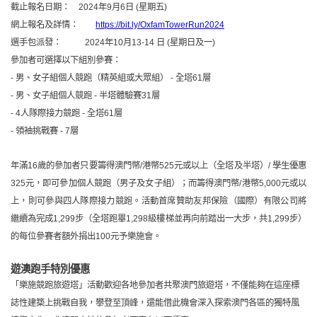
截止報名日期：
2024
年9月6日 (星期
五
)
網上報名及詳情：
https://bit.ly/OxfamTowerRun2024
選手包派發： 2024年10月13-14 日 (星期日及一)
參加者可選擇以下組別參賽：
- 男、女子組個人競跑
（
精英組或大眾組
）
-
全塔61層
- 男、女子組個人競跑 - 半塔體驗賽31層
- 4
人隊際接力競跑 - 全塔61層
- 領袖挑戰賽 - 7層
年滿16歲的參加者只要籌得澳門幣/港幣525元或以上（全塔及半塔）/ 學生優惠
325元，即可參加個人競跑（男子及女子組）；而籌得澳門幣/港幣5,000元或以
上，則可參與四人隊際接力競跑。活動首席贊助友邦保險（國際）有限公司將
繼續為完成1,299步（全塔跑畢1,298級樓梯並再向前踏出一大步，共1,299步）
的每位參賽者額外捐出100元予樂施會。
遊澳跑手特別優惠
「樂施競跑旅遊塔」活動歡迎各地參加者共聚澳門旅遊塔，不僅能夠在這座標
誌性建築上挑戰自我，攀登至頂峰，還能借此機會深入探索澳門各區的獨特風