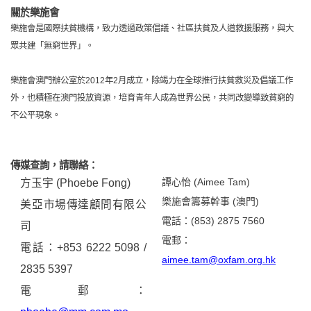
關於樂施會
樂施會是國際扶貧機構，致力透過政策倡議、社區扶貧及人道救援服務，與大
眾共建「無窮世界」。
樂施會澳門辦公室於
2012
年
2
月成立，除竭力在全球推行扶貧救災及倡議工作
外，也積極在澳門投放資源，培育青年人成為世界公民，共同改變導致貧窮的
不公平現象。
傳媒查詢，請聯絡：
譚心怡
(Aimee Tam)
方玉宇
(Phoebe Fong)
樂施會籌募幹事
(
澳門
)
美亞市場傳達顧問有限公
電話：
(853) 2875 7560
司
電郵：
電話：
+853 6222 5098 /
aimee.tam@oxfam.org.hk
2835 5397
電郵：