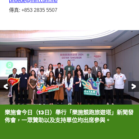
phoebe@mm.com.mo
傳真
: +853 2835 5507
前一頁
樂施會今日（13日）舉行「樂施競跑旅遊塔」新聞發
主禮嘉賓為活動進行啟動儀式。
樂施會籌募及傳訊總監王灝鳴先生致辭時表示今年活
友邦保險（國際）有限公司澳門分行首席執行官何振
兩位樂施會跑塔活動大使，蘇為慶以及張盈，在現場
「樂施競跑旅遊塔」的宣傳海報。
佈會，一眾贊助以及支持單位均出席參與。
動所籌得的款項將用於國內留守兒童項目。
強先生致辭。
與各位嘉賓分享跑塔樂趣以及呼籲大家繼續支持活
動。