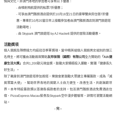
情與文化。非澳門本地的參加者可享有以下優惠：
- 由噴射飛航提供的船票
7
折優惠；
- 可享由澳門雅辰酒店提供於
10
月
18
至
21
日的豪華雙床房住宿
7
折優
惠，專車於
10
月
20
當日早上接載參加者由澳門雅辰酒店到澳門旅遊塔
活動場地；
- 由
Skypark
澳門旅遊塔
by AJ Hackett
提供的冒險活動優惠。
活動獎項
個人競跑及隊際接力均設冠亞季軍獎項，當中精英組個人競跑男女組別的頭三
名得主，將可獲由活動首席贊助
友邦保險（國際）有限公司
全力贊助的
「
AIA
健
康生活大獎」
合共
1,200
歐元現金獎，鼓勵大家積極投入運動，實踐「健康長久
好生活」。
除了親身到澳門旅遊塔參加跑塔，樂施會更鼓勵大眾建立專屬籌款，成為「滅
貧眾籌大使」，幫助世界各地的貧窮人士自力更生，改善生活，共創無窮世
界。本年特設籌款獎以答謝各捐款者的支持，包活澳門雅辰酒店免費酒店住
宿、
PizzaExpress Macau
餐券及
Skypark
空中漫步體驗等，詳情可瀏覽活動網
站。
-
完 –