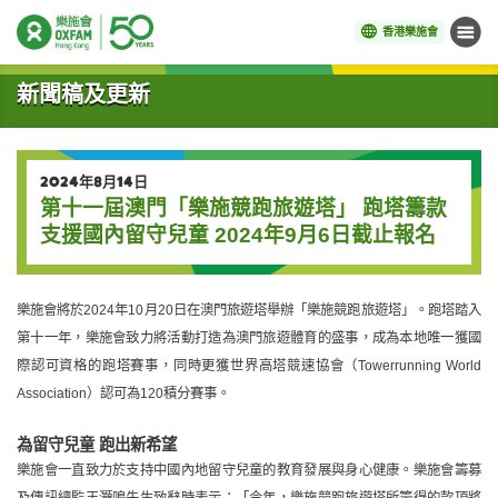
香港樂施會
目錄
開始主要內容
新聞稿及更新
2024年8月14日
第十一屆澳門「樂施競跑旅遊塔」 跑塔籌款
支援國內留守兒童 2024年9月6日截止報名
樂施會將於2024年10月20日在澳門旅遊塔舉辦「樂施競跑旅遊塔」。跑塔踏入
第十一年，樂施會致力將活動打造為澳門旅遊體育的盛事，成為本地唯一獲國
際認可資格的跑塔賽事，同時
更
獲世界高塔競速協會（Towerrunning World
Association）認可為120積分賽事。
為留守兒童 跑出新希望
樂施會一直致力於支持中國內地留守兒童的教育發展與身心健康。樂施會籌募
及傳訊總監王灝鳴先生致辭時表示
：
「今年，樂施競跑旅遊塔所籌得的款項將