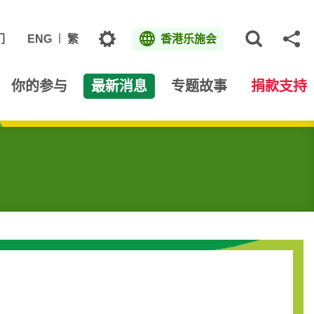
主题
们
ENG
繁
香港乐施会
打开网
分
你的参与
最新消息
专题故事
捐款支持