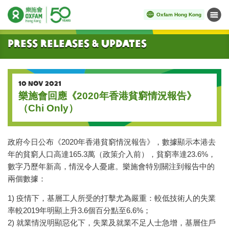
Oxfam Hong Kong
Menu
Start main content
Press Releases & Updates
10 NOV 2021
樂施會回應《2020年香港貧窮情況報告》
（Chi Only）
政府今日公布《2020年香港貧窮情況報告》，數據顯示本港去
年的貧窮人口高達165.3萬（政策介入前），貧窮率達23.6%，
數字乃歷年新高，情況令人憂慮。樂施會特別關注到報告中的
兩個數據：
1) 疫情下，基層工人所受的打擊尤為嚴重：較低技術人的失業
率較2019年明顯上升3.6個百分點至6.6%；
2) 就業情況明顯惡化下，失業及就業不足人士急增，基層住戶