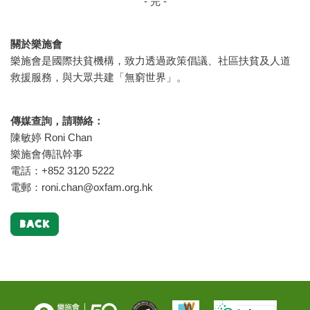
- 完 -
關於樂施會
樂施會是國際扶貧機構，致力透過政策倡議、社區扶貧及人道
救援服務，與大眾共建「無窮世界」。
傳媒查詢，請聯絡：
陳敏婷 Roni Chan
樂施會傳訊幹事
電話：+852 3120 5222
電郵：
roni.chan@oxfam.org.hk
BACK