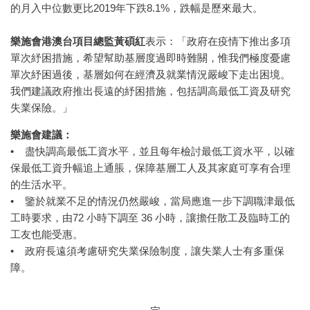
的月入中位數更比2019年下跌8.1%，跌幅是歷來最大。
樂施會港澳台項目總監黃碩紅
表示：「政府在疫情下推出多項
單次紓困措施，希望幫助基層度過即時難關，惟我們極度憂慮
單次紓困過後，基層如何在經濟及就業情況嚴峻下走出困境。
我們建議政府推出長遠的紓困措施，包括調高最低工資及研究
失業保險。」
樂施會建議：
• 盡快調高最低工資水平，並且每年檢討最低工資水平，以確
保最低工資升幅追上通脹，保障基層工人及其家庭可享有合理
的生活水平。
• 鑒於就業不足的情況仍然嚴峻，當局應進一步下調職津最低
工時要求，由72 小時下調至 36 小時，讓擔任散工及臨時工的
工友也能受惠。
• 政府長遠須考慮研究失業保險制度，讓失業人士有多重保
障。