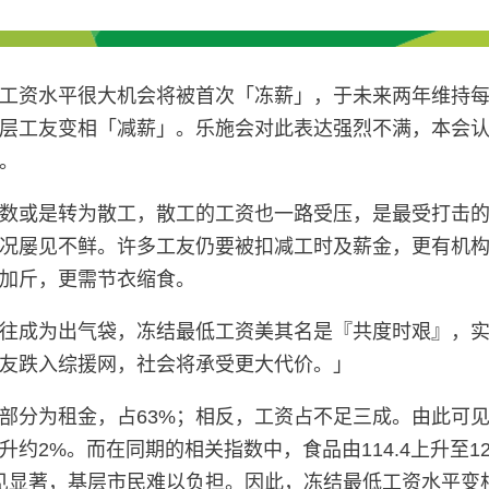
工资水平很大机会将被首次「冻薪」，于未来两年维持每小
层工友变相「减薪」。乐施会对此表达强烈不满，本会
。
数或是转为散工，散工的工资也一路受压，是最受打击
况屡见不鲜。许多工友仍要被扣减工时及薪金，更有机
加斤，更需节衣缩食。
往成为出气袋，冻结最低工资美其名是『共度时艰』，
友跌入综援网，社会将承受更大代价。」
部分为租金，占63%；相反，工资占不足三成。由此可
。而在同期的相关指数中，食品由114.4上升至120.9，
幅更见显著，基层市民难以负担。因此，冻结最低工资水平