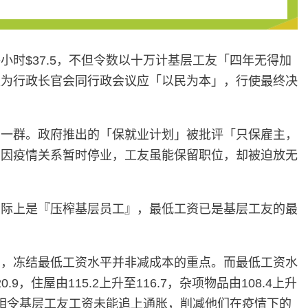
时$37.5，不但令数以十万计基层工友「四年无得加
认为行政长官会同行政会议应「以民为本」，行使最终决
的一群。政府推出的「保就业计划」被批评「只保雇主，
构因疫情关系暂时停业，工友虽能保留职位，却被迫放无
实际上是『压榨基层员工』，最低工资已是基层工友的最
见，冻结最低工资水平并非减成本的重点。而最低工资水
住屋由115.2上升至116.7，杂项物品由108.4上升
变相令基层工友工资未能追上通胀，削减他们在疫情下的