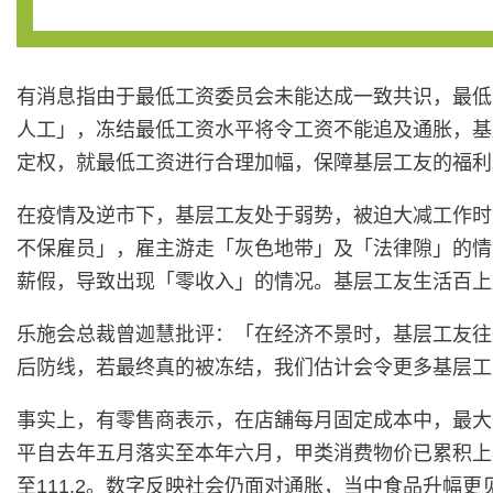
有消息指由于最低工资委员会未能达成一致共识，最低
人工」，冻结最低工资水平将令工资不能追及通胀，基
定权，就最低工资进行合理加幅，保障基层工友的福利
在疫情及逆市下，基层工友处于弱势，被迫大减工作时
不保雇员」，雇主游走「灰色地带」及「法律隙」的情
薪假，导致出现「零收入」的情况。基层工友生活百上
乐施会总裁曾迦慧批评：「在经济不景时，基层工友往
后防线，若最终真的被冻结，我们估计会令更多基层工
事实上，有零售商表示，在店舖每月固定成本中，最大
平自去年五月落实至本年六月，甲类消费物价已累积上升约2%
至111.2。数字反映社会仍面对通胀，当中食品升