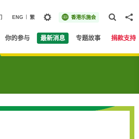
主题
们
ENG
繁
香港乐施会
打开网
分
你的参与
最新消息
专题故事
捐款支持