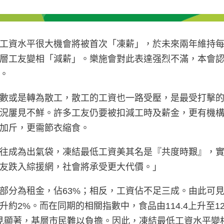
工資水平很大機會將被首次「凍薪」，於未來兩年維持每小
層工友變相「減薪」。樂施會對此表達强烈不滿，本會
。
數或是轉為散工，散工的工資也一路受壓，是最受打擊
況屢見不鮮。許多工友仍要被扣減工時及薪金，更有機
加斤，更需節衣縮食。
往成為出氣袋，凍結最低工資美其名是『共度時艱』，
友跌入綜援網，社會將承受更大代價。」
部分為租金，佔63%；相反，工資佔不足三成。由此可
。而在同期的相關指數中，食品由114.4上升至120.9，
幅更見顯著，基層市民難以負擔。因此，凍結最低工資水平