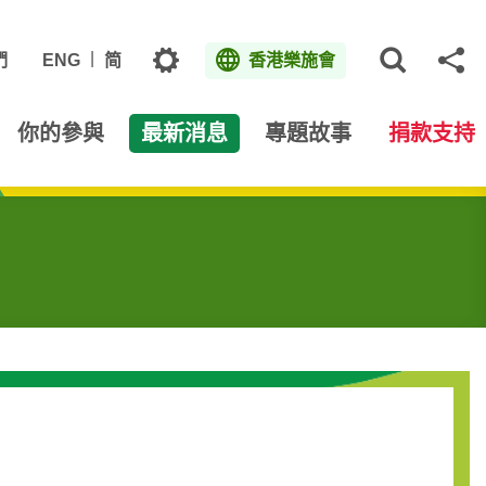
主題
們
ENG
简
香港樂施會
打開網
分
你的參與
最新消息
專題故事
捐款支持