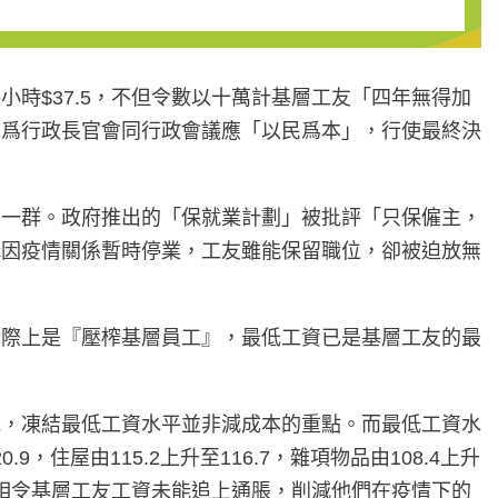
時$37.5，不但令數以十萬計基層工友「四年無得加
認爲行政長官會同行政會議應「以民爲本」，行使最終決
的一群。政府推出的「保就業計劃」被批評「只保僱主，
構因疫情關係暫時停業，工友雖能保留職位，卻被迫放無
實際上是『壓榨基層員工』，最低工資已是基層工友的最
見，凍結最低工資水平並非減成本的重點。而最低工資水
住屋由115.2上升至116.7，雜項物品由108.4上升
變相令基層工友工資未能追上通脹，削減他們在疫情下的