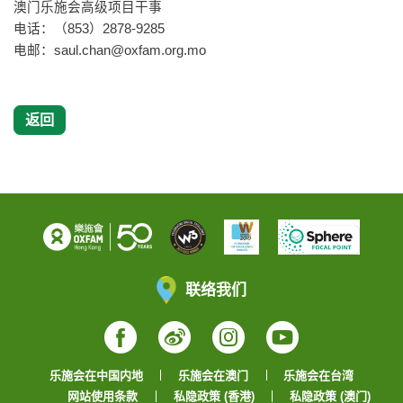
澳门乐施会高级项目干事
电话：（853）2878-9285
电邮：
saul.chan@oxfam.org.mo
返回
联络我们
Facebook
Weibo
Instagram
YouTube
乐施会在中国内地
乐施会在澳门
乐施会在台湾
网站使用条款
私隐政策 (香港)
私隐政策 (澳门)