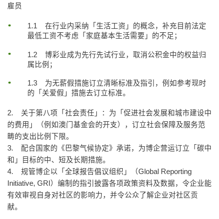
雇员
1.1 在行业内采纳「生活工资」的概念，补充目前法定
最低工资不考虑「家庭基本生活需要」的不足；
1.2 博彩业成为先行先试行业，取消公积金中的权益归
属比例；
1.3 为无薪假措施订立清晰标准及指引，例如参考现时
的「关爱假」措施去订立标准。
2. 关于第八项「社会责任」：为「促进社会发展和城市建设中
的费用」（例如澳门基金会的开支），订立社会保障及服务范
畴的支出比例下限。
3. 配合国家的《巴黎气候协定》承诺，为博企营运订立「碳中
和」目标的中、短及长期措施。
4. 规管博企以「全球报告倡议组织」（Global Reporting
Initiative, GRI）编制的指引披露各项政策资料及数据，令企业能
有效审视自身对社区的影响力，并令公众了解企业对社区贡
献。