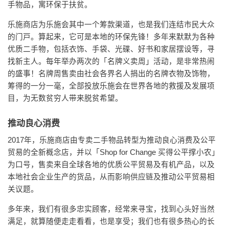
手物品，寓环保于扶贫。
乐施商店为乐施会其中一个筹款渠道，也是我们连结市民大众
的门戸。算起来，它可是本地的环保先锋！多年来默默为各种
优质二手物，包括衣饰、手袋、光碟、好书和家居摆设等，寻
找新主人。每年举办两次的「名牌义卖周」活动，是非常热闹
的盛事！名牌周售卖由社会各界名人捐出的名牌衣物及饰物，
筹得的一分一毫，全部投放乐施会在世界各地的救援及发展项
目，为无数贫穷人带来脱贫希望。
推动良心消费
2017年，乐施商店由专卖二手物品转型为推动良心消费及公平
贸易的全新概念店，并以「Shop for Change 买得公平撑小农」
为口号，售卖来自全球各地的优质公平贸易及有机产品，以及
本地社会企业生产的货品，从而影响供应链及推动公平贸易相
关议题。
多年来，我们有很多忠实顾客，经常来寻宝，找到心头好当然
满足，就算随便走走看看，也是享受；我们也有很多热心的长