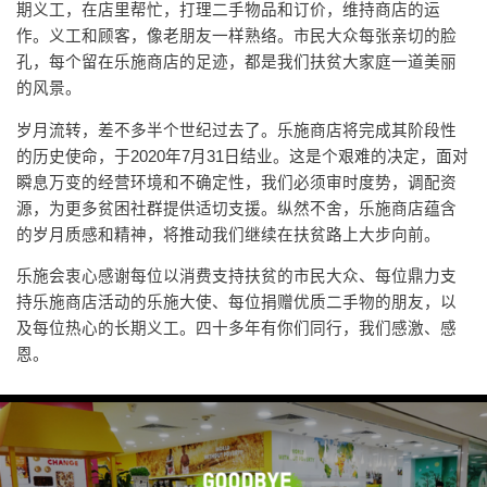
期义工，在店里帮忙，打理二手物品和订价，维持商店的运
作。义工和顾客，像老朋友一样熟络。市民大众每张亲切的脸
孔，每个留在乐施商店的足迹，都是我们扶贫大家庭一道美丽
的风景。
岁月流转，差不多半个世纪过去了。乐施商店将完成其阶段性
的历史使命，于2020年7月31日结业。这是个艰难的决定，面对
瞬息万变的经营环境和不确定性，我们必须审时度势，调配资
源，为更多贫困社群提供适切支援。纵然不舍，乐施商店蕴含
的岁月质感和精神，将推动我们继续在扶贫路上大步向前。
乐施会衷心感谢每位以消费支持扶贫的市民大众、每位鼎力支
持乐施商店活动的乐施大使、每位捐赠优质二手物的朋友，以
及每位热心的长期义工。四十多年有你们同行，我们感激、感
恩。