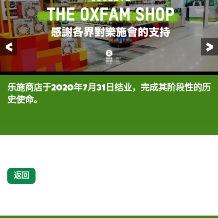
前一页
乐施商店于2020年7月31日结业，完成其阶段性的历
1986年，位於中環怡和大廈的樂施商店開業。香港小
史使命。
姐冠軍謝寧與當時的香港樂施會主席何信，一起主持
揭幕儀式。
返回