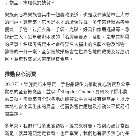
手物品，寓環保於扶貧。
樂施商店為樂施會其中一個籌款渠道，也是我們連結市民大眾
的門戸。算起來，它可是本地的環保先鋒！多年來默默為各種
優質二手物，包括衣飾、手袋、光碟、好書和家居擺設等，尋
找新主人。每年舉辦兩次的「名牌義賣周」活動，是非常熱鬧
的盛事！名牌周售賣由社會各界名人捐出的名牌衣物及飾物，
籌得的一分一毫，全部投放樂施會在世界各地的救援及發展項
目，為無數貧窮人帶來脫貧希望。
推動良心消費
2017年，樂施商店由專賣二手物品轉型為推動良心消費及公平
貿易的全新概念店，並以「Shop for Change 買得公平撐小農」
為口號，售賣來自全球各地的優質公平貿易及有機產品，以及
本地社會企業生產的貨品，從而影響供應鏈及推動公平貿易相
關議題。
多年來，我們有很多忠實顧客，經常來尋寶，找到心頭好當然
滿足，就算隨便走走看看，也是享受；我們也有很多熱心的長