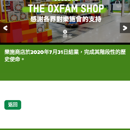
前一頁
樂施商店於2020年7月31日結業，完成其階段性的歷
1986年，位於中環怡和大廈的樂施商店開業。香港小
史使命。
姐冠軍謝寧與當時的香港樂施會主席何信，一起主持
揭幕儀式。
返回