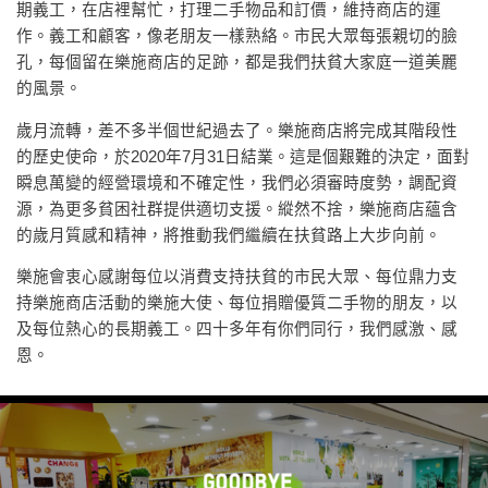
期義工，在店裡幫忙，打理二手物品和訂價，維持商店的運
作。義工和顧客，像老朋友一樣熟絡。市民大眾每張親切的臉
孔，每個留在樂施商店的足跡，都是我們扶貧大家庭一道美麗
的風景。
歲月流轉，差不多半個世紀過去了。樂施商店將完成其階段性
的歷史使命，於2020年7月31日結業。這是個艱難的決定，面對
瞬息萬變的經營環境和不確定性，我們必須審時度勢，調配資
源，為更多貧困社群提供適切支援。縱然不捨，樂施商店蘊含
的歲月質感和精神，將推動我們繼續在扶貧路上大步向前。
樂施會衷心感謝每位以消費支持扶貧的市民大眾、每位鼎力支
持樂施商店活動的樂施大使、每位捐贈優質二手物的朋友，以
及每位熱心的長期義工。四十多年有你們同行，我們感激、感
恩。