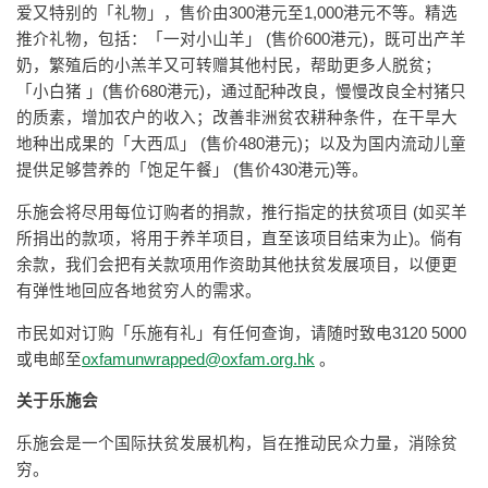
爱又特别的「礼物」，售价由300港元至1,000港元不等。精选
推介礼物，包括：「一对小山羊」 (售价600港元)，既可出产羊
奶，繁殖后的小羔羊又可转赠其他村民，帮助更多人脱贫；
「小白猪 」(售价680港元)，通过配种改良，慢慢改良全村猪只
的质素，增加农户的收入；改善非洲贫农耕种条件，在干旱大
地种出成果的「大西瓜」 (售价480港元)；以及为国内流动儿童
提供足够营养的「饱足午餐」 (售价430港元)等。
乐施会将尽用每位订购者的捐款，推行指定的扶贫项目 (如买羊
所捐出的款项，将用于养羊项目，直至该项目结束为止)。倘有
余款，我们会把有关款项用作资助其他扶贫发展项目，以便更
有弹性地回应各地贫穷人的需求。
市民如对订购「乐施有礼」有任何查询，请随时致电3120 5000
或电邮至
oxfamunwrapped@oxfam.org.hk
。
关于乐施会
乐施会是一个国际扶贫发展机构，旨在推动民众力量，消除贫
穷。