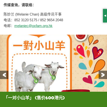
传媒查询，请联络：
陈妙兰 (Melanie Chan) 高级传讯干事
S
电话：852 3120 5175 / 852 9654 2048
电邮：
melaniec@oxfam.org.hk
前一页
「一对小山羊」 (售价600港元)
「大西瓜」 (售价480港元)
「饱足午餐」 (售价430港元)
「乐施有礼」将不同的乐施会扶贫工作，化成15份既
可爱又特别的「礼物」