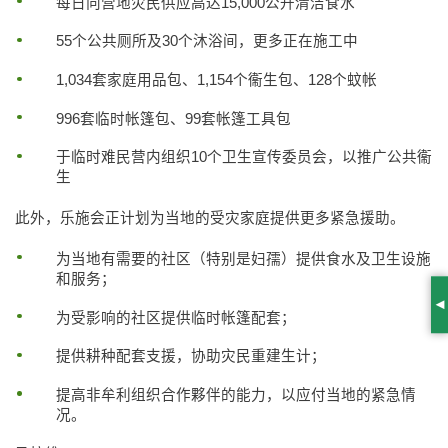
每日向营地灾民供应高达15,000公升清洁食水
55个公共厕所及30个沐浴间，更多正在施工中
1,034套家庭用品包、1,154个衞生包、128个蚊帐
996套临时帐篷包、99套帐篷工具包
于临时难民营内组织10个卫生宣传委员会，以推广公共衞
生
此外，乐施会正计划为当地的受灾家庭提供更多紧急援助。
为当地有需要的社区（特别是妇孺）提供食水及卫生设施
和服务；
S
为受影响的社区提供临时帐篷配套；
提供耕种配套支援，协助灾民重建生计；
提高非牟利组织合作夥伴的能力，以应付当地的紧急情
况。