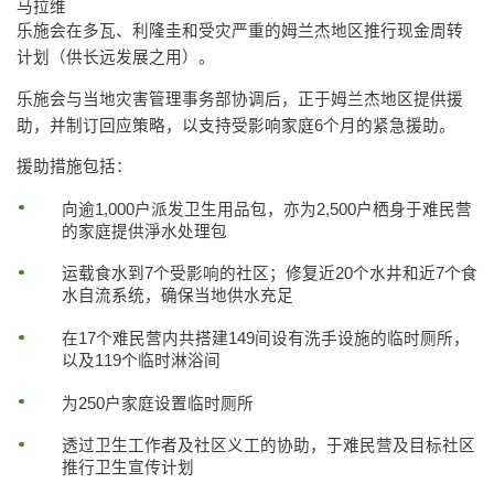
马拉维
乐施会在多瓦、利隆圭和受灾严重的姆兰杰地区推行现金周转
计划（供长远发展之用）。
乐施会与当地灾害管理事务部协调后，正于姆兰杰地区提供援
助，并制订回应策略，以支持受影响家庭6个月的紧急援助。
援助措施包括：
向逾1,000户派发卫生用品包，亦为2,500户栖身于难民营
的家庭提供淨水处理包
运载食水到7个受影响的社区；修复近20个水井和近7个食
水自流系统，确保当地供水充足
在17个难民营内共搭建149间设有洗手设施的临时厕所，
以及119个临时淋浴间
为250户家庭设置临时厕所
透过卫生工作者及社区义工的协助，于难民营及目标社区
推行卫生宣传计划