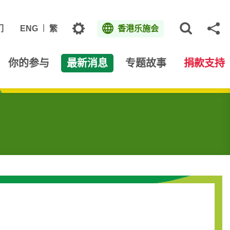
主题
们
ENG
繁
香港乐施会
打开网
分
你的参与
最新消息
专题故事
捐款支持