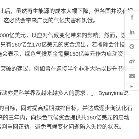
。此后，虽然再生能源的成本大幅下降，但各国并没有提
Fa
，这必然会带来广泛的气候灾害和饥饿。
Li
供1000亿美元，以应对气候变化带来的影响。然而，这些
有160亿至170亿美元的资金流出，若撇除会计技
Pi
施会表示，绿色气候基金需要150亿美元作为启动资金。
微
为突破的建议，例如旨在连接半个非洲大陆以提升节能效
电
Hid
是科学界及越来越多人的需求。」 Byanyima说。
的目标，同时提高短期减排目标，并达成逐步淘汰化石
来的三年内，向绿色气候资金提供共150亿美元的启动
谈判重回正轨，避免气候变化问题陷入失控的状况。