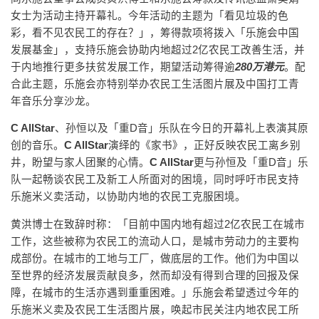
女士为活动主持开幕礼。今年活动的主题为「看见垃圾的色
彩，看不见农民工的存在？」，筹得款项将拨入「乐施会中国
发展基金」，支持乐施会协助内地超过2亿农民工改善生活，并
于内地推行更多扶贫发展工作，期望活动筹得逾
2
8
0
万港元
。配
合此主题，乐施会亦特别举办农民工生活图片展及中国打工青
年音乐分享沙龙。
C AllStar
、孙恒以及「重D音」乐队在今日的开幕礼上表演其原
创的音乐。
C AllStar
演绎的《家书》，正好反映农民工离乡别
井，盼望与家人团聚的心情。
C AllStar
更与孙恒及「重D音」乐
队一起畅谈农民工及新工人所面对的困境，同时呼吁市民支持
乐施米义卖活动，以协助内地的农民工克服困境。
黄洪博士在致辞时称：「目前中国内地有超过2亿农民工在城市
工作，这些被称为农民工的流动人口，是城市劳动力的主要构
成部份。在城市的工地与工厂，做底层的工作。他们为中国以
至世界的经济发展贡献良多，然而却没有得到合理的回报及保
障，在城市的生活亦遇到重重困难。」乐施会希望透过今年的
乐施米义卖及农民工生活图片展，唤起市民关注内地农民工所