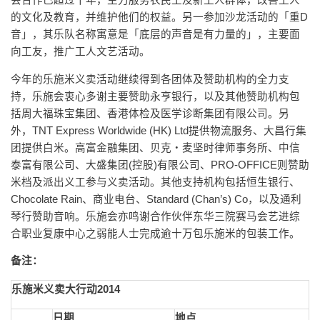
会合作已超过十年，主力服务农民工及新工人群体，改善工人
的文化及教育，并维护他们的权益。另一参加沙龙活动的「重D
音」，其乐队名称寓意是「底层的声音是有力量的」，主要面
向工友，推广工人文艺活动。
今年的乐施米义卖活动继续得到各团体及赞助机构的全力支
持，乐施会衷心多谢主要赞助永亨银行，以及其他赞助机构包
括周大福珠宝集团、香港体检及医学诊断集团有限公司。另
外，TNT Express Worldwide (HK) Ltd提供物流服务、大昌行集
团提供白米。高富金融集团、贝克‧麦坚时律师事务所、中信
泰富有限公司、大盛集团(控股)有限公司、PRO-OFFICE则赞助
米档及派出义工参与义卖活动。其他支持机构包括恒生银行、
Chocolate Rain、商业电台、Standard (Chan’s) Co，以及通利
琴行赞助音响。乐施会亦鸣谢合作伙伴东华三院赛马会艺进综
合职业复康中心之弱能人士完成逾十万包乐施米的包装工作。
备注：
乐施米义卖大行动2014
日期
地点