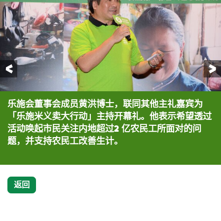
前一页
乐施会董事会成员黄洪博士，联同其他主礼嘉宾为
在开幕礼上，乐施大使C AllStar演绎《家书》。
活动嘉宾孙恒先生(右一)及「重D音」乐队在开幕礼
乐施大使C AllStar (前排)与活动嘉宾孙恒先生(后
主礼嘉宾在「放大镜」下看到农民工在住房、生计、
(前排右至左) 乐施大使C AllStar、乐施会筹款及
乐施大使C AllStar呼吁市民购买每包20元的乐施
乐施大使C AllStar(中)、乐施会筹款及传讯总监萧
「乐施米义卖大行动」主持开幕礼。他表示希望透过
上表演其原创音乐，唱出很多农民工及新工人的心
排右一) 及「重D音」乐队其中一位成员(后排左一)一
子女教育、社区网络、劳动权益、工伤赔偿等各方面
传讯总监萧美娟女士、活动嘉宾孙恒先生、乐施会董
米，支持农民工家庭改善生计。
美娟女士(右一)与嘉宾在义卖乐施米摊位合照。
活动唤起市民关注内地超过2 亿农民工所面对的问
声。
起呼吁市民支持乐施米义卖活动，以协助内地的农民
所面对的问题。
事会成员黄洪博士，以及「重D音」乐队与其他嘉宾
题，并支持农民工改善生计。
工改善生活。
合照。
返回