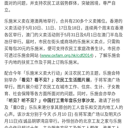
面对的问题，并支持农民工这弱势群体，突破困境，尊严自
立。
乐施米义卖在港澳两地举行，合共有230多个义卖摊位。香港的
义卖活动于5月10日、11日、17日及18日，连续两个周末在香港
各区举行，澳门的义卖活动则于5月31日及6月1日在澳门半岛及
氹仔举行。届时，市民在街头或商场的乐施米义卖点，只需购
买每包20元的乐施米，便可支持农民工家庭改善生计。市民亦
可透过乐施会网站 (
www.oxfam.org.hk/cdf2014
) ，了解乐施会
于内地的扶贫工作及于网上订购乐施米。
配合今年「乐施米义卖大行动」关注农民工的主题，乐施会特
别举办「
看见？看不见？」农民工生活图片展
，于将军澳广场
举行。图片展介绍了农民工在城市工作、住房、生计、子女教
育、社会保障等各方面所面对的问题。同时，乐施会亦举办
「
听见？听不见？」中国打工青年音乐分享沙龙
，邀请了孙恒
及「重D音」乐队来港分享其原创的工人音乐和交流内地工人的
心声。该沙龙分别于今天 (5 月10 日) 在将军澳广场以及明天(5
月11日)在诚品铜锣湾店举行。孙恒创办的北京工友之家与乐施