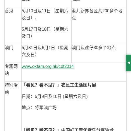
香港
5月10日及11日（星期六
港九新界各区共200多个地
及日）、
点
5月17日及18日（星期六
及日）
澳门
5月31日及6月1日（星期
澳门及氹仔30多个地点
六及日）
S
专题网
www.oxfam.org.hk/cdf2014
站
特别活
「看见？看不见？」农民工生活图片展
动
日期：5月9日及10日 (星期六及日)
地点：将军澳广场
「听见？听不见？」中国打工青年音乐分享沙龙