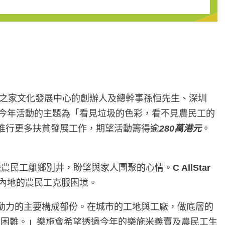
之家文化發展中心的創辦人及總幹事孫恒先生、深圳
今年活動的主題為「看見垃圾的色彩，看不見農民工的
推行更多扶貧發展工作，期望活動籌得逾
2
8
0
萬港元
。
映農民工離鄉別井，盼望與家人團聚的心情。
C AllStar
內地的農民工克服困境。
動力的主要構成部份。在城市的工地與工廠，做底層的
重困難。」樂施會希望透過今年的樂施米義賣及農民工生