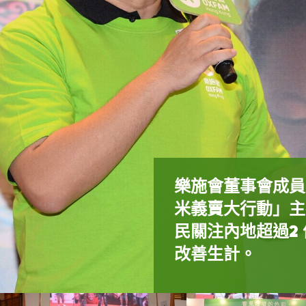
樂施會董事會成員
米義賣大行動」主
樂施大使C AllS
主禮嘉賓在「放大
(前排右至左) 樂
民關注內地超過2
活動嘉賓孫恒先生
一) 及「重D音
教育、社區網絡、
監蕭美娟女士、活
樂施大使C All
樂施大使C All
改善生計。
在開幕禮上，樂施大
演其原創音樂，唱
民支持樂施米義賣
問題。
洪博士，以及「重
持農民工家庭改善
女士(右一)與嘉