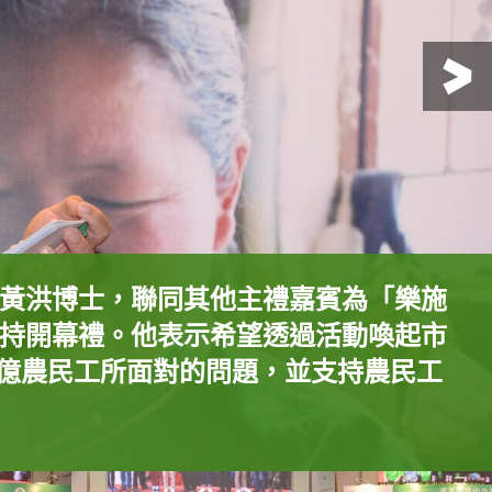
黃洪博士，聯同其他主禮嘉賓為「樂施
持開幕禮。他表示希望透過活動喚起市
tar (前排)與活動嘉賓孫恒先生(後排右
鏡」下看到農民工在住房、生計、子女
施大使C AllStar、樂施會籌款及傳訊總
 億農民工所面對的問題，並支持農民工
(右一)及「重D音」樂隊在開幕禮上表
」樂隊其中一位成員(後排左一)一起呼籲市
勞動權益、工傷賠償等各方面所面對的
動嘉賓孫恒先生、樂施會董事會成員黃
Star呼籲市民購買每包20元的樂施米，支
Star(中)、樂施會籌款及傳訊總監蕭美娟
使C AllStar演繹《家書》。
出很多農民工及新工人的心聲。
活動，以協助內地的農民工改善生活。
D音」樂隊與其他嘉賓合照。
生計。
賓在義賣樂施米攤位合照。