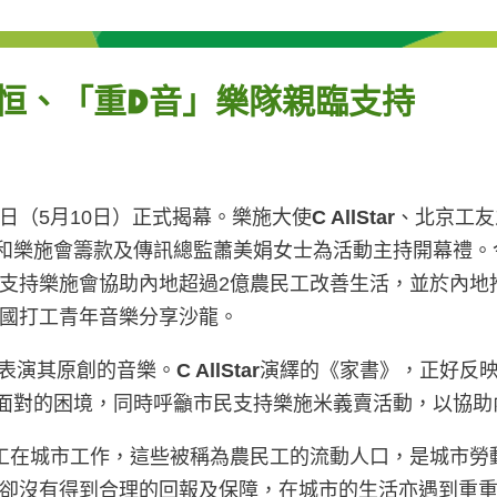
工孫恒、「重D音」樂隊親臨支持
日（5月10日）正式揭幕。樂施大使
C AllStar
、北京工友
和樂施會籌款及傳訊總監蕭美娟女士為活動主持開幕禮。
支持樂施會協助內地超過2億農民工改善生活，並於內地
國打工青年音樂分享沙龍。
表演其原創的音樂。
C AllStar
演繹的《家書》，正好反
面對的困境，同時呼籲市民支持樂施米義賣活動，以協助
工在城市工作，這些被稱為農民工的流動人口，是城市勞
卻沒有得到合理的回報及保障，在城市的生活亦遇到重