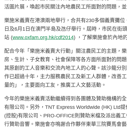
活圖片展，喚起市民關注內地農民工所面對的問題，並
樂施米義賣在港澳兩地舉行，合共有230多個義賣攤位。
日及6月1日在澳門半島及氹仔舉行。屆時，市民在街
站 (
www.oxfam.org.hk/cdf2014
) ，了解樂施會於內
配合今年「樂施米義賣大行動」關注農民工的主題，樂
房、生計、子女教育、社會保障等各方面所面對的問題
其原創的工人音樂和交流內地工人的心聲。該沙龍分別於今
作已超過十年，主力服務農民工及新工人群體，改善工
量的」，主要面向工友，推廣工人文藝活動。
今年的樂施米義賣活動繼續得到各團體及贊助機構的全
有限公司。另外，TNT Express Worldwide
(控股)有限公司、PRO-OFFICE則贊助米檔及派出義工參與
行贊助音響。樂施會亦鳴謝合作夥伴東華三院賽馬會藝