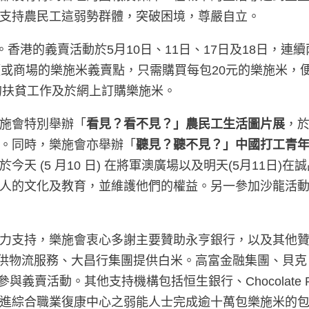
支持農民工這弱勢群體，突破困境，尊嚴自立。
香港的義賣活動於5月10日、11日、17日及18日，連
頭或商場的樂施米義賣點，只需購買每包20元的樂施米，
地的扶貧工作及於網上訂購樂施米。
施會特別舉辦「
看見？看不見？」農民工生活圖片展
，
。同時，樂施會亦舉辦「
聽見？聽不見？」中國打工青
天 (5 月10 日) 在將軍澳廣場以及明天(5月11日
人的文化及教育，並維護他們的權益。另一參加沙龍活動
力支持，樂施會衷心多謝主要贊助永亨銀行，以及其他
 (HK) Ltd提供物流服務、大昌行集團提供白米。高富金融
義賣活動。其他支持機構包括恒生銀行、Chocolate Rain、
進綜合職業復康中心之弱能人士完成逾十萬包樂施米的