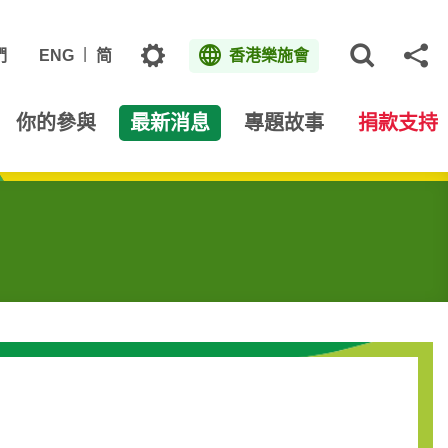
主題
們
ENG
简
香港樂施會
打開網
分
你的參與
最新消息
專題故事
捐款支持