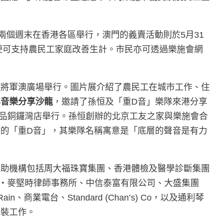
續兩個週末在香港各區舉行，澳門的義賣活動則於5月31
便可支持農民工家庭改善生計。市民亦可透過樂施會網
於將軍澳廣場舉行。圖片展介紹了農民工在城市工作、住
年音樂分享沙龍
，邀請了孫恒及「重D音」樂隊來港分享
)在誠品銅鑼灣店舉行。孫恒創辦的北京工友之家與樂施會合
的「重D音」，其樂隊名稱寓意是「底層的聲音是有力
贊助機構包括周大福珠寶集團、香港體檢及醫學診斷集團
集團、貝克‧麥堅時律師事務所、中信泰富有限公司、大盛集團
商業電台、Standard (Chan’s) Co，以及通利琴
包裝工作。