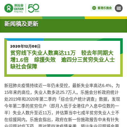
香港乐施会
菜单
开始主要内容
新闻稿及更新
2020年12月08日
贫穷线下失业人数高达11万 较去年同期大
增1.6倍 综援失效 逾四分三贫穷失业人士
缺社会保障
新冠肺炎疫情持续近一年仍未受控，最新失业率高达6.4%，为
15年来的高位，失业人数多达25.7万人。乐施会分析政府统计
处2019年和2020年第二季的「综合住户统计调查」数据，发现
今年第二季的贫穷住户（即月入低于全港住户入息中位数的一
半）失业人数升至近11万，并估算当中七成半贫穷失业人士不
在综援网内。乐施会指出，政府在新一份施政报告中未有针失
业问题对症下药，面对第四波疫情来袭，预计失业问题将会更