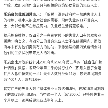
严峻，政府必须作出更具前瞻性的政策协助贫困的失业人士。
乐施会总裁曾迦慧
表示：「综援可说是政府唯一帮助失业人士
的措施，根本未能应对社会的需要。现时失业的11万贫穷人
士，大部份也不在综援网内，失业后生活将更艰难。」
据乐施会推算，仅四分之一在贫穷线下的失业人口有领取失业
援助；换言之，有四分三的贫穷失业人士不在综援网内，而政
府亦未有为他们提供有力的协助，来势汹汹的第四波疫情会对
他们的生活状况带来更大的冲击。
乐施会比对政府统计处2019年和2020年第二季的「综合住户统
计调查」数据，发现今年第二季的贫穷住户（即月入低于全港
住户入息中位数的一半）失业人数升至近11万，较去年同期多
67,400万人、增加1.6倍。
贫穷住户的失业人数占整体失业人数达45.5%，较2019年同期数
字的36.7%高出8.8%。当中逾一半人（57,300人）已持续失业三
个月以上，逾两成更失业达半年以上。