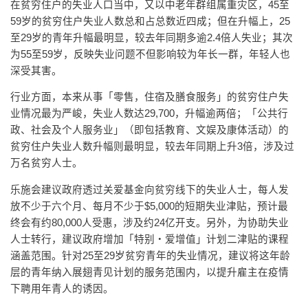
在贫穷住户的失业人口当中，又以中老年群组属重灾区，45至
59岁的贫穷住户失业人数总和占总数近四成；但在升幅上，25
至29岁的青年升幅最明显，较去年同期多逾2.4倍人失业；其次
为55至59岁，反映失业问题不但影响较为年长一群，年轻人也
深受其害。
行业方面，本来从事「零售，住宿及膳食服务」的贫穷住户失
业情况最为严峻，失业人数达29,700，升幅逾两倍；「公共行
政、社会及个人服务业」（即包括教育、文娱及康体活动）的
贫穷住户失业人数升幅则最明显，较去年同期上升3倍，涉及过
万名贫穷人士。
乐施会建议政府透过关爱基金向贫穷线下的失业人士，每人发
放不少于六个月、每月不少于$5,000的短期失业津贴，预计最
终会有约80,000人受惠，涉及约24亿开支。另外，为协助失业
人士转行，建议政府增加「特别・爱增值」计划二津贴的课程
涵盖范围。针对25至29岁贫穷青年的失业情况，建议将这年龄
层的青年纳入展翅青见计划的服务范围内，以提升雇主在疫情
下聘用年青人的诱因。