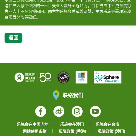
港住户入息中位数的一半）失业人数升至近11万，并估算当中七成半贫穷
失业人士不在综援网内。图右为乐施会总裁曾迦慧，左为乐施会署理港澳
台项目总监黄硕红。
返回
联络我们
Facebook
Weibo
Instagram
YouTube
乐施会在中国内地
乐施会在澳门
乐施会在台湾
网站使用条款
私隐政策 (香港)
私隐政策 (澳门)